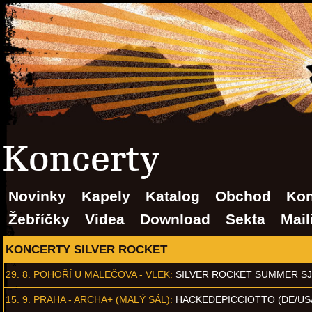
Koncerty
Novinky
Kapely
Katalog
Obchod
Kon
Žebříčky
Videa
Download
Sekta
Mail
KONCERTY SILVER ROCKET
29. 8.
POHOŘÍ U MALEČOVA - VLEK
:
SILVER ROCKET SUMMER S
15. 9.
PRAHA - ARCHA+ (MALÝ SÁL)
:
HACKEDEPICCIOTTO (DE/US