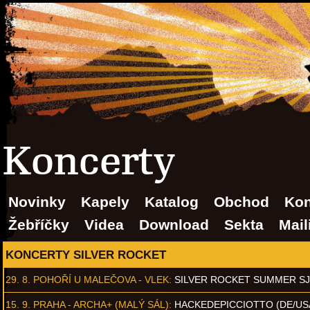
Koncerty
Novinky
Kapely
Katalog
Obchod
Kon
Žebříčky
Videa
Download
Sekta
Mail
KONCERTY SILVER ROCKET
29. 8.
POHOŘÍ U MALEČOVA - VLEK
:
SILVER ROCKET SUMMER S
15. 9.
PRAHA - ARCHA+ (MALÝ SÁL)
:
HACKEDEPICCIOTTO (DE/US