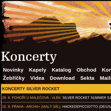
Koncerty
Novinky
Kapely
Katalog
Obchod
Kon
Žebříčky
Videa
Download
Sekta
Mail
KONCERTY SILVER ROCKET
29. 8.
POHOŘÍ U MALEČOVA - VLEK
:
SILVER ROCKET SUMMER S
15. 9.
PRAHA - ARCHA+ (MALÝ SÁL)
:
HACKEDEPICCIOTTO (DE/US