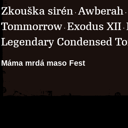
Zkouška sirén
Awberah
·
Tommorrow
Exodus XII
·
·
Legendary Condensed T
Máma mrdá maso Fest