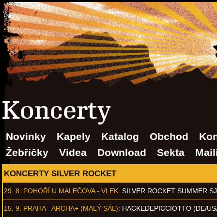
Koncerty
Novinky
Kapely
Katalog
Obchod
Kon
Žebříčky
Videa
Download
Sekta
Mail
KONCERTY SILVER ROCKET
29. 8.
POHOŘÍ U MALEČOVA - VLEK
:
SILVER ROCKET SUMMER S
15. 9.
PRAHA - ARCHA+ (MALÝ SÁL)
:
HACKEDEPICCIOTTO (DE/US