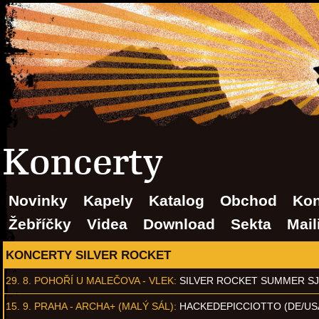
Koncerty
Novinky
Kapely
Katalog
Obchod
Kon
Žebříčky
Videa
Download
Sekta
Mail
KONCERTY SILVER ROCKET
29. 8.
POHOŘÍ U MALEČOVA - VLEK
:
SILVER ROCKET SUMMER S
15. 9.
PRAHA - ARCHA+ (MALÝ SÁL)
:
HACKEDEPICCIOTTO (DE/US