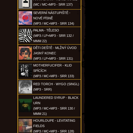
(MC / MC+MP3 - SRR 137)
SEVERNÍ NÁSTUPIŠTĚ -
NOVÉ PÍSNĚ
(MP3 / MC+MP3 - SRR 134)
PALMA - TĚLESO
(MP3 / LP+MP3 - SRR 132 /
MMM 22)
DĚTI DEŠTĚ - MLŽNÝ ÚVOD
JASNÝ KONEC
(MP3 / LP+MP3 - SRR 131)
MOTHERFUCIFER - KLID
SPÍCÍCH
(MP3 / MC+MP3 - SRR 133)
RED TORCH - WYGO (SINGL)
(MP3 - SRR)
LAUNDERED SYRUP - BLACK
URN
(MP3 / MC+MP3 - SRR 130 /
MMM 21)
HOURLOUPE - LEVITATING
FIELDS
(MP3 / MC+MP3 - SRR 128)