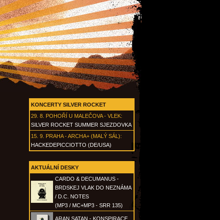
KONCERTY SILVER ROCKET
29. 8.
POHOŘÍ U MALEČOVA - VLEK
:
SILVER ROCKET SUMMER SJEZDOVKA
15. 9.
PRAHA - ARCHA+ (MALÝ SÁL)
:
HACKEDEPICCIOTTO (DE/USA)
AKTUÁLNÍ DESKY
CARDO & DECUMANUS -
BRDSKEJ VLAK DO NEZNÁMA
/ D.C. NOTES
(MP3 / MC+MP3 - SRR 135)
ARAN SATAN - KONSPIRACE