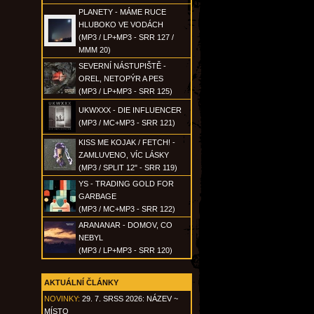
PLANETY - MÁME RUCE
HLUBOKO VE VODÁCH
(MP3 / LP+MP3 - SRR 127 /
MMM 20)
SEVERNÍ NÁSTUPIŠTĚ -
OREL, NETOPÝR A PES
(MP3 / LP+MP3 - SRR 125)
UKWXXX - DIE INFLUENCER
(MP3 / MC+MP3 - SRR 121)
KISS ME KOJAK / FETCH! -
ZAMLUVENO, VÍC LÁSKY
(MP3 / SPLIT 12" - SRR 119)
YS - TRADING GOLD FOR
GARBAGE
(MP3 / MC+MP3 - SRR 122)
ARANANAR - DOMOV, CO
NEBYL
(MP3 / LP+MP3 - SRR 120)
AKTUÁLNÍ ČLÁNKY
NOVINKY:
29. 7. SRSS 2026: NÁZEV ~
MÍSTO