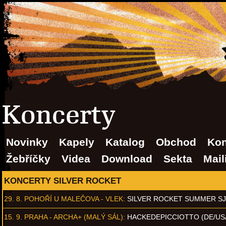
Koncerty
Novinky
Kapely
Katalog
Obchod
Kon
Žebříčky
Videa
Download
Sekta
Mail
KONCERTY SILVER ROCKET
29. 8.
POHOŘÍ U MALEČOVA - VLEK
:
SILVER ROCKET SUMMER S
15. 9.
PRAHA - ARCHA+ (MALÝ SÁL)
:
HACKEDEPICCIOTTO (DE/US