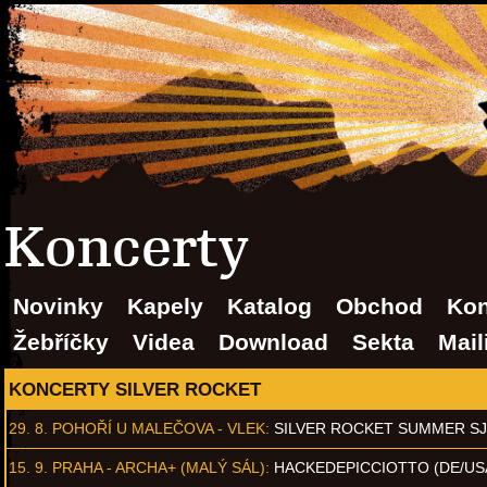
Koncerty
Novinky
Kapely
Katalog
Obchod
Kon
Žebříčky
Videa
Download
Sekta
Mail
KONCERTY SILVER ROCKET
29. 8.
POHOŘÍ U MALEČOVA - VLEK
:
SILVER ROCKET SUMMER S
15. 9.
PRAHA - ARCHA+ (MALÝ SÁL)
:
HACKEDEPICCIOTTO (DE/US