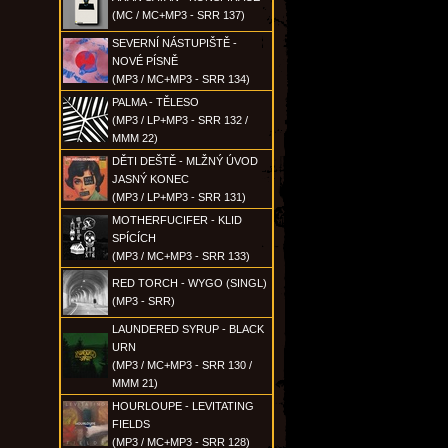
(MC / MC+MP3 - SRR 137)
SEVERNÍ NÁSTUPIŠTĚ -
NOVÉ PÍSNĚ
(MP3 / MC+MP3 - SRR 134)
PALMA - TĚLESO
(MP3 / LP+MP3 - SRR 132 /
MMM 22)
DĚTI DEŠTĚ - MLŽNÝ ÚVOD
JASNÝ KONEC
(MP3 / LP+MP3 - SRR 131)
MOTHERFUCIFER - KLID
SPÍCÍCH
(MP3 / MC+MP3 - SRR 133)
RED TORCH - WYGO (SINGL)
(MP3 - SRR)
LAUNDERED SYRUP - BLACK
URN
(MP3 / MC+MP3 - SRR 130 /
MMM 21)
HOURLOUPE - LEVITATING
FIELDS
(MP3 / MC+MP3 - SRR 128)