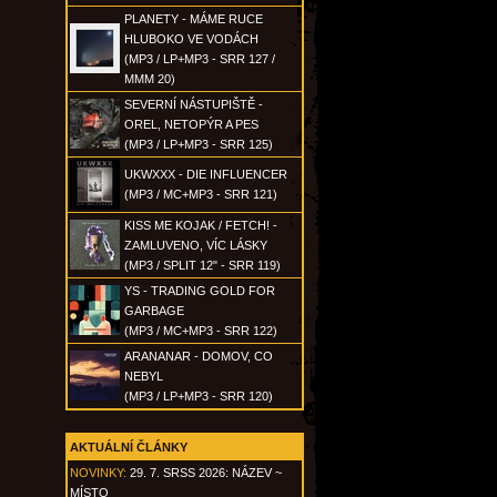
PLANETY - MÁME RUCE
HLUBOKO VE VODÁCH
(MP3 / LP+MP3 - SRR 127 /
MMM 20)
SEVERNÍ NÁSTUPIŠTĚ -
OREL, NETOPÝR A PES
(MP3 / LP+MP3 - SRR 125)
UKWXXX - DIE INFLUENCER
(MP3 / MC+MP3 - SRR 121)
KISS ME KOJAK / FETCH! -
ZAMLUVENO, VÍC LÁSKY
(MP3 / SPLIT 12" - SRR 119)
YS - TRADING GOLD FOR
GARBAGE
(MP3 / MC+MP3 - SRR 122)
ARANANAR - DOMOV, CO
NEBYL
(MP3 / LP+MP3 - SRR 120)
AKTUÁLNÍ ČLÁNKY
NOVINKY:
29. 7. SRSS 2026: NÁZEV ~
MÍSTO