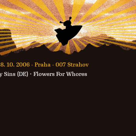
8. 10. 2006 -
Praha - 007 Strahov
 Sins (DE) ·
Flowers For Whores