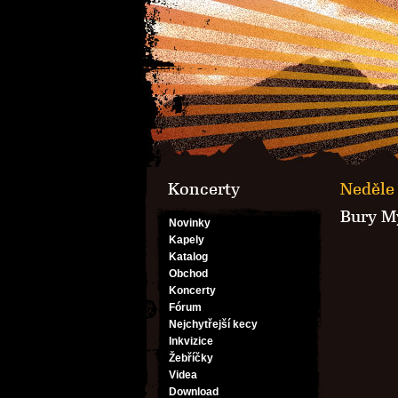
Koncerty
Neděle 
Bury My
Novinky
Kapely
Katalog
Obchod
Koncerty
Fórum
Nejchytřejší kecy
Inkvizice
Žebříčky
Videa
Download