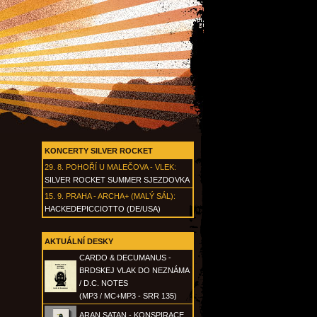
KONCERTY SILVER ROCKET
29. 8.
POHOŘÍ U MALEČOVA - VLEK
:
SILVER ROCKET SUMMER SJEZDOVKA
15. 9.
PRAHA - ARCHA+ (MALÝ SÁL)
:
HACKEDEPICCIOTTO (DE/USA)
AKTUÁLNÍ DESKY
CARDO & DECUMANUS -
BRDSKEJ VLAK DO NEZNÁMA
/ D.C. NOTES
(MP3 / MC+MP3 - SRR 135)
ARAN SATAN - KONSPIRACE