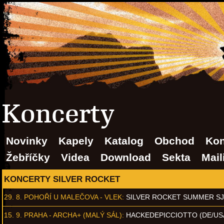
Koncerty
Novinky
Kapely
Katalog
Obchod
Kon
Žebříčky
Videa
Download
Sekta
Mail
KONCERTY SILVER ROCKET
29. 8.
POHOŘÍ U MALEČOVA - VLEK
:
SILVER ROCKET SUMMER S
15. 9.
PRAHA - ARCHA+ (MALÝ SÁL)
:
HACKEDEPICCIOTTO (DE/US