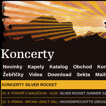
Koncerty
Novinky
Kapely
Katalog
Obchod
Kon
Žebříčky
Videa
Download
Sekta
Mail
KONCERTY SILVER ROCKET
29. 8.
POHOŘÍ U MALEČOVA - VLEK
:
SILVER ROCKET SUMMER S
15. 9.
PRAHA - ARCHA+ (MALÝ SÁL)
:
HACKEDEPICCIOTTO (DE/US