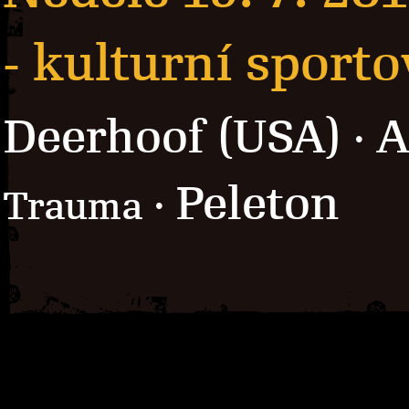
- kulturní sport
Deerhoof (USA)
A
·
Peleton
Trauma ·