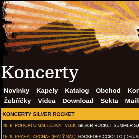
Koncerty
Novinky
Kapely
Katalog
Obchod
Kon
Žebříčky
Videa
Download
Sekta
Mail
KONCERTY SILVER ROCKET
29. 8.
POHOŘÍ U MALEČOVA - VLEK
:
SILVER ROCKET SUMMER S
15. 9.
PRAHA - ARCHA+ (MALÝ SÁL)
:
HACKEDEPICCIOTTO (DE/US