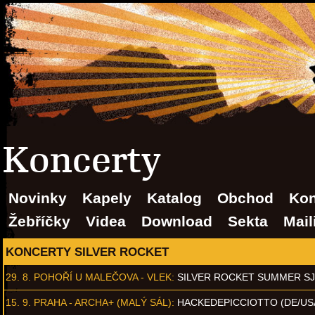
Koncerty
Novinky
Kapely
Katalog
Obchod
Kon
Žebříčky
Videa
Download
Sekta
Mail
KONCERTY SILVER ROCKET
29. 8.
POHOŘÍ U MALEČOVA - VLEK
:
SILVER ROCKET SUMMER S
15. 9.
PRAHA - ARCHA+ (MALÝ SÁL)
:
HACKEDEPICCIOTTO (DE/US