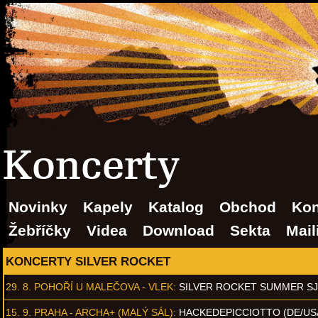
Koncerty
Novinky
Kapely
Katalog
Obchod
Kon
Žebříčky
Videa
Download
Sekta
Mail
KONCERTY SILVER ROCKET
29. 8.
POHOŘÍ U MALEČOVA - VLEK
:
SILVER ROCKET SUMMER S
15. 9.
PRAHA - ARCHA+ (MALÝ SÁL)
:
HACKEDEPICCIOTTO (DE/US