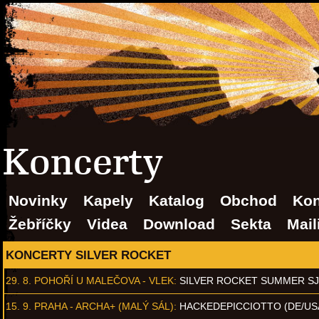
Koncerty
Novinky
Kapely
Katalog
Obchod
Kon
Žebříčky
Videa
Download
Sekta
Mail
KONCERTY SILVER ROCKET
29. 8.
POHOŘÍ U MALEČOVA - VLEK
:
SILVER ROCKET SUMMER S
15. 9.
PRAHA - ARCHA+ (MALÝ SÁL)
:
HACKEDEPICCIOTTO (DE/US