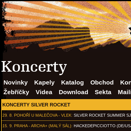
Koncerty
Novinky
Kapely
Katalog
Obchod
Kon
Žebříčky
Videa
Download
Sekta
Mail
KONCERTY SILVER ROCKET
29. 8.
POHOŘÍ U MALEČOVA - VLEK
:
SILVER ROCKET SUMMER S
15. 9.
PRAHA - ARCHA+ (MALÝ SÁL)
:
HACKEDEPICCIOTTO (DE/US