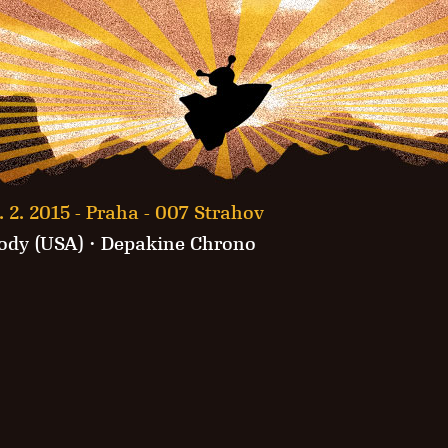
. 2. 2015 -
Praha - 007 Strahov
ody (USA) ·
Depakine Chrono