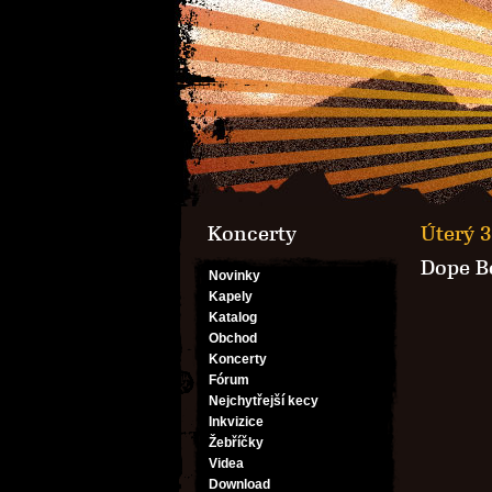
Koncerty
Úterý 3
Dope B
Novinky
Kapely
Katalog
Obchod
Koncerty
Fórum
Nejchytřejší kecy
Inkvizice
Žebříčky
Videa
Download