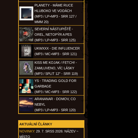
PLANETY - MÁME RUCE
HLUBOKO VE VODÁCH
(MP3 / LP+MP3 - SRR 127 /
MMM 20)
SEVERNÍ NÁSTUPIŠTĚ -
OREL, NETOPÝR A PES
(MP3 / LP+MP3 - SRR 125)
UKWXXX - DIE INFLUENCER
(MP3 / MC+MP3 - SRR 121)
KISS ME KOJAK / FETCH! -
ZAMLUVENO, VÍC LÁSKY
(MP3 / SPLIT 12" - SRR 119)
YS - TRADING GOLD FOR
GARBAGE
(MP3 / MC+MP3 - SRR 122)
ARANANAR - DOMOV, CO
NEBYL
(MP3 / LP+MP3 - SRR 120)
AKTUÁLNÍ ČLÁNKY
NOVINKY:
29. 7. SRSS 2026: NÁZEV ~
MÍSTO