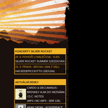
KONCERTY SILVER ROCKET
29. 8.
POHOŘÍ U MALEČOVA - VLEK
:
SILVER ROCKET SUMMER SJEZDOVKA
15. 9.
PRAHA - ARCHA+ (MALÝ SÁL)
:
HACKEDEPICCIOTTO (DE/USA)
AKTUÁLNÍ DESKY
CARDO & DECUMANUS -
BRDSKEJ VLAK DO NEZNÁMA
/ D.C. NOTES
(MP3 / MC+MP3 - SRR 135)
ARAN SATAN - KONSPIRACE