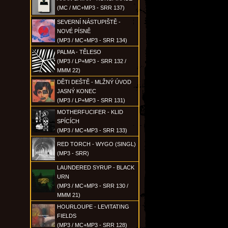
(MC / MC+MP3 - SRR 137)
SEVERNÍ NÁSTUPIŠTĚ -
NOVÉ PÍSNĚ
(MP3 / MC+MP3 - SRR 134)
PALMA - TĚLESO
(MP3 / LP+MP3 - SRR 132 /
MMM 22)
DĚTI DEŠTĚ - MLŽNÝ ÚVOD
JASNÝ KONEC
(MP3 / LP+MP3 - SRR 131)
MOTHERFUCIFER - KLID
SPÍCÍCH
(MP3 / MC+MP3 - SRR 133)
RED TORCH - WYGO (SINGL)
(MP3 - SRR)
LAUNDERED SYRUP - BLACK
URN
(MP3 / MC+MP3 - SRR 130 /
MMM 21)
HOURLOUPE - LEVITATING
FIELDS
(MP3 / MC+MP3 - SRR 128)