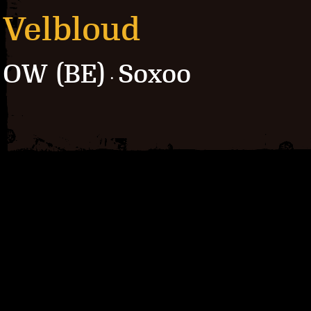
Velbloud
OW (BE)
Soxoo
·