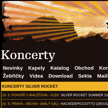
Koncerty
Novinky
Kapely
Katalog
Obchod
Kon
Žebříčky
Videa
Download
Sekta
Mail
KONCERTY SILVER ROCKET
29. 8.
POHOŘÍ U MALEČOVA - VLEK
:
SILVER ROCKET SUMMER S
15. 9.
PRAHA - ARCHA+ (MALÝ SÁL)
:
HACKEDEPICCIOTTO (DE/US