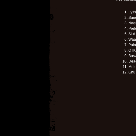
Lyss
Suns
Naqu
Perf
Slut
Waaw
Poin
OTK
Bosw
Dead
Mdlo
Gnu