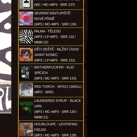
(MC / MC+MP3 - SRR 137)
SEVERNÍ NÁSTUPIŠTĚ -
NOVÉ PÍSNĚ
(MP3 / MC+MP3 - SRR 134)
PALMA - TĚLESO
(MP3 / LP+MP3 - SRR 132 /
MMM 22)
DĚTI DEŠTĚ - MLŽNÝ ÚVOD
JASNÝ KONEC
(MP3 / LP+MP3 - SRR 131)
MOTHERFUCIFER - KLID
SPÍCÍCH
(MP3 / MC+MP3 - SRR 133)
RED TORCH - WYGO (SINGL)
(MP3 - SRR)
LAUNDERED SYRUP - BLACK
URN
(MP3 / MC+MP3 - SRR 130 /
MMM 21)
HOURLOUPE - LEVITATING
FIELDS
(MP3 / MC+MP3 - SRR 128)