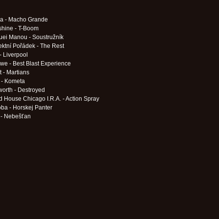
a - Macho Grande
hine - T-Boom
ei Manou - Soustružník
ektní Pořádek - The Rest
 - Liverpool
e - Best Blast Experience
t - Martians
 - Kometa
orth - Destroyed
 House Chicago I.R.A. - Action Spray
ba - Horskej Panter
 - Nebešťan