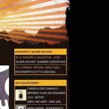
KONCERTY SILVER ROCKET
29. 8.
POHOŘÍ U MALEČOVA - VLEK
:
SILVER ROCKET SUMMER SJEZDOVKA
15. 9.
PRAHA - ARCHA+ (MALÝ SÁL)
:
HACKEDEPICCIOTTO (DE/USA)
AKTUÁLNÍ DESKY
CARDO & DECUMANUS -
BRDSKEJ VLAK DO NEZNÁMA
/ D.C. NOTES
(MP3 / MC+MP3 - SRR 135)
ARAN SATAN - KONSPIRACE