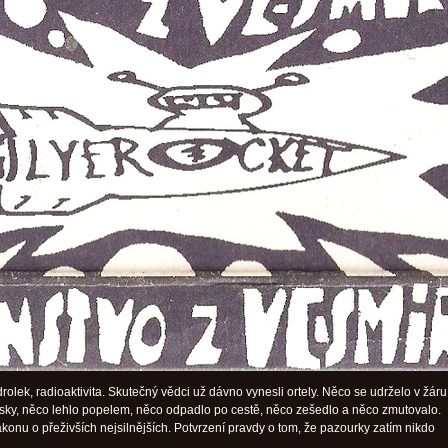
rolek, radioaktivita. Skutečný vědci už dávno vynesli ortely. Něco se udrželo v žáru
ásky, něco lehlo popelem, něco odpadlo po cestě, něco zešedlo a něco zmutovalo.
ákonu o přeživších nejsilnějších. Potvrzení pravdy o tom, že pazourky zatím nikdo