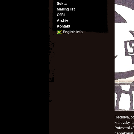
Sekta
Mailing list
Ofišl
Archiv
Kontakt
English info
Recidiva, od
královský l
Potvrzení z
nepřekonal.