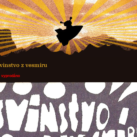
vinstvo z vesmíru
C
vyprodáno