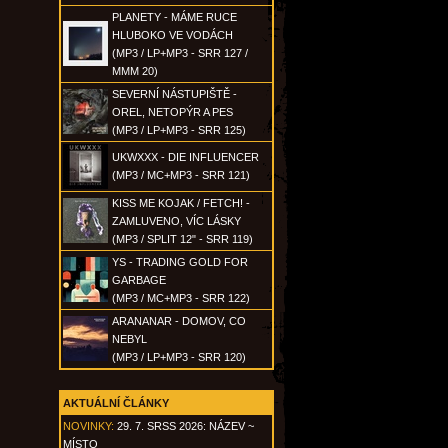
PLANETY - MÁME RUCE
HLUBOKO VE VODÁCH
(MP3 / LP+MP3 - SRR 127 /
MMM 20)
SEVERNÍ NÁSTUPIŠTĚ -
OREL, NETOPÝR A PES
(MP3 / LP+MP3 - SRR 125)
UKWXXX - DIE INFLUENCER
(MP3 / MC+MP3 - SRR 121)
KISS ME KOJAK / FETCH! -
ZAMLUVENO, VÍC LÁSKY
(MP3 / SPLIT 12" - SRR 119)
YS - TRADING GOLD FOR
GARBAGE
(MP3 / MC+MP3 - SRR 122)
ARANANAR - DOMOV, CO
NEBYL
(MP3 / LP+MP3 - SRR 120)
AKTUÁLNÍ ČLÁNKY
NOVINKY:
29. 7. SRSS 2026: NÁZEV ~
MÍSTO