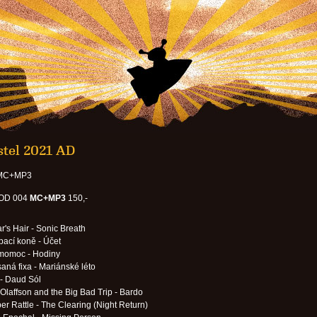
stel 2021 AD
 MC+MP3
OD 004
MC+MP3
150,-
r's Hair - Sonic Breath
ací koně - Účet
momoc - Hodiny
aná fixa - Mariánské léto
- Daud Sól
 Olaffson and the Big Bad Trip - Bardo
er Rattle - The Clearing (Night Return)