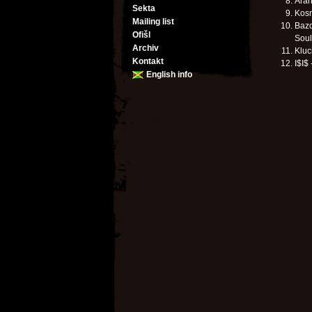
Aran
Sekta
Kosm
Mailing list
Bazd
Ofišl
Soul
Archiv
Kluc
Kontakt
I$I$
English info