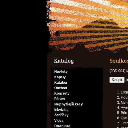
Katalog
Soulko
(JOD 004)
Novinky
Kapely
J
Katalog
Obchod
Esga
Koncerty
Houp
Fórum
Mer
Nejchytřejší kecy
Vyps
Inkvizice
Bön 
Žebříčky
Olaf
Videa
Timb
Download