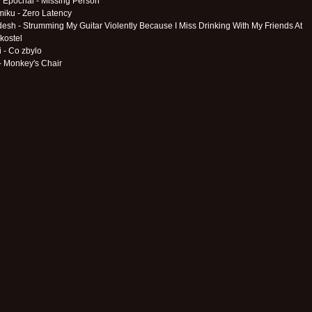
 Epochal - Missing Person
iku - Zero Latency
esh - Strumming My Guitar Violently Because I Miss Drinking With My Friends At
kostel
i - Co zbylo
 - Monkey's Chair