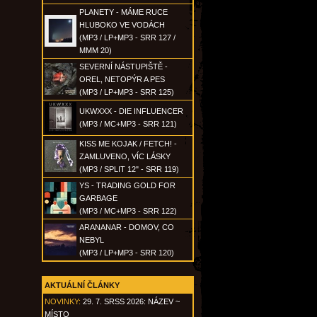
PLANETY - MÁME RUCE
HLUBOKO VE VODÁCH
(MP3 / LP+MP3 - SRR 127 /
MMM 20)
SEVERNÍ NÁSTUPIŠTĚ -
OREL, NETOPÝR A PES
(MP3 / LP+MP3 - SRR 125)
UKWXXX - DIE INFLUENCER
(MP3 / MC+MP3 - SRR 121)
KISS ME KOJAK / FETCH! -
ZAMLUVENO, VÍC LÁSKY
(MP3 / SPLIT 12" - SRR 119)
YS - TRADING GOLD FOR
GARBAGE
(MP3 / MC+MP3 - SRR 122)
ARANANAR - DOMOV, CO
NEBYL
(MP3 / LP+MP3 - SRR 120)
AKTUÁLNÍ ČLÁNKY
NOVINKY:
29. 7. SRSS 2026: NÁZEV ~
MÍSTO