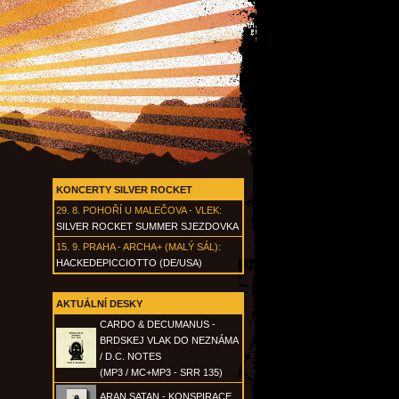
KONCERTY SILVER ROCKET
29. 8.
POHOŘÍ U MALEČOVA - VLEK
:
SILVER ROCKET SUMMER SJEZDOVKA
15. 9.
PRAHA - ARCHA+ (MALÝ SÁL)
:
HACKEDEPICCIOTTO (DE/USA)
AKTUÁLNÍ DESKY
CARDO & DECUMANUS -
BRDSKEJ VLAK DO NEZNÁMA
/ D.C. NOTES
(MP3 / MC+MP3 - SRR 135)
ARAN SATAN - KONSPIRACE