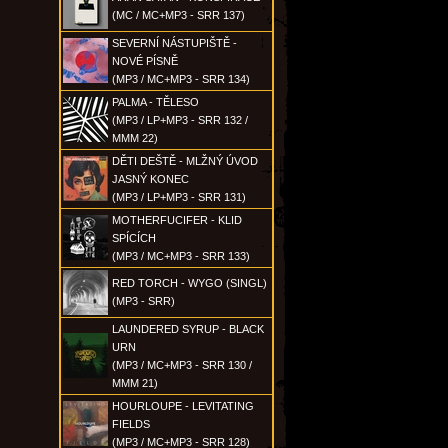
(MC / MC+MP3 - SRR 137)
SEVERNÍ NÁSTUPIŠTĚ -
NOVÉ PÍSNĚ
(MP3 / MC+MP3 - SRR 134)
PALMA - TĚLESO
(MP3 / LP+MP3 - SRR 132 /
MMM 22)
DĚTI DEŠTĚ - MLŽNÝ ÚVOD
JASNÝ KONEC
(MP3 / LP+MP3 - SRR 131)
MOTHERFUCIFER - KLID
SPÍCÍCH
(MP3 / MC+MP3 - SRR 133)
RED TORCH - WYGO (SINGL)
(MP3 - SRR)
LAUNDERED SYRUP - BLACK
URN
(MP3 / MC+MP3 - SRR 130 /
MMM 21)
HOURLOUPE - LEVITATING
FIELDS
(MP3 / MC+MP3 - SRR 128)