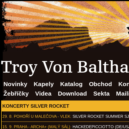
Troy Von Baltha.
Novinky
Kapely
Katalog
Obchod
Kon
Žebříčky
Videa
Download
Sekta
Mail
KONCERTY SILVER ROCKET
29. 8.
POHOŘÍ U MALEČOVA - VLEK
:
SILVER ROCKET SUMMER S
15. 9.
PRAHA - ARCHA+ (MALÝ SÁL)
:
HACKEDEPICCIOTTO (DE/US