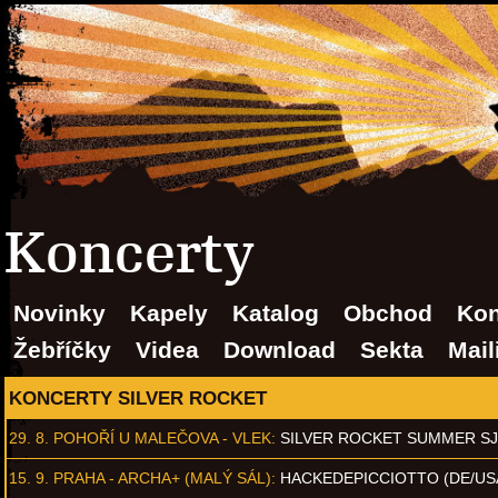
Koncerty
Novinky
Kapely
Katalog
Obchod
Kon
Žebříčky
Videa
Download
Sekta
Mail
KONCERTY SILVER ROCKET
29. 8.
POHOŘÍ U MALEČOVA - VLEK
:
SILVER ROCKET SUMMER S
15. 9.
PRAHA - ARCHA+ (MALÝ SÁL)
:
HACKEDEPICCIOTTO (DE/US