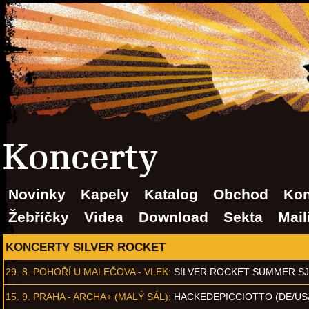
Koncerty
Novinky
Kapely
Katalog
Obchod
Kon
Žebříčky
Videa
Download
Sekta
Mail
KONCERTY SILVER ROCKET
29. 8.
POHOŘÍ U MALEČOVA - VLEK
:
SILVER ROCKET SUMMER S
15. 9.
PRAHA - ARCHA+ (MALÝ SÁL)
:
HACKEDEPICCIOTTO (DE/US