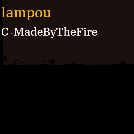
lampou
C
MadeByTheFire
·