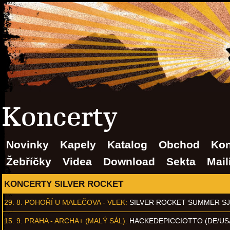
Koncerty
Novinky
Kapely
Katalog
Obchod
Kon
Žebříčky
Videa
Download
Sekta
Mail
KONCERTY SILVER ROCKET
29. 8.
POHOŘÍ U MALEČOVA - VLEK
:
SILVER ROCKET SUMMER S
15. 9.
PRAHA - ARCHA+ (MALÝ SÁL)
:
HACKEDEPICCIOTTO (DE/US