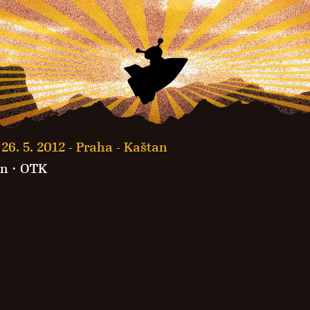
26. 5. 2012 -
Praha - Kaštan
en
·
OTK