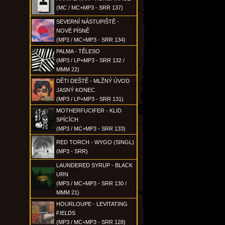
(MC / MC+MP3 - SRR 137)
SEVERNÍ NÁSTUPIŠTĚ -
NOVÉ PÍSNĚ
(MP3 / MC+MP3 - SRR 134)
PALMA - TĚLESO
(MP3 / LP+MP3 - SRR 132 /
MMM 22)
DĚTI DEŠTĚ - MLŽNÝ ÚVOD
JASNÝ KONEC
(MP3 / LP+MP3 - SRR 131)
MOTHERFUCIFER - KLID
SPÍCÍCH
(MP3 / MC+MP3 - SRR 133)
RED TORCH - WYGO (SINGL)
(MP3 - SRR)
LAUNDERED SYRUP - BLACK
URN
(MP3 / MC+MP3 - SRR 130 /
MMM 21)
HOURLOUPE - LEVITATING
FIELDS
(MP3 / MC+MP3 - SRR 128)