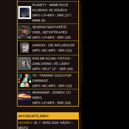
PLANETY - MÁME RUCE
HLUBOKO VE VODÁCH
(MP3 / LP+MP3 - SRR 127 /
MMM 20)
SEVERNÍ NÁSTUPIŠTĚ -
OREL, NETOPÝR A PES
(MP3 / LP+MP3 - SRR 125)
UKWXXX - DIE INFLUENCER
(MP3 / MC+MP3 - SRR 121)
KISS ME KOJAK / FETCH! -
ZAMLUVENO, VÍC LÁSKY
(MP3 / SPLIT 12" - SRR 119)
YS - TRADING GOLD FOR
GARBAGE
(MP3 / MC+MP3 - SRR 122)
ARANANAR - DOMOV, CO
NEBYL
(MP3 / LP+MP3 - SRR 120)
AKTUÁLNÍ ČLÁNKY
NOVINKY:
29. 7. SRSS 2026: NÁZEV ~
MÍSTO