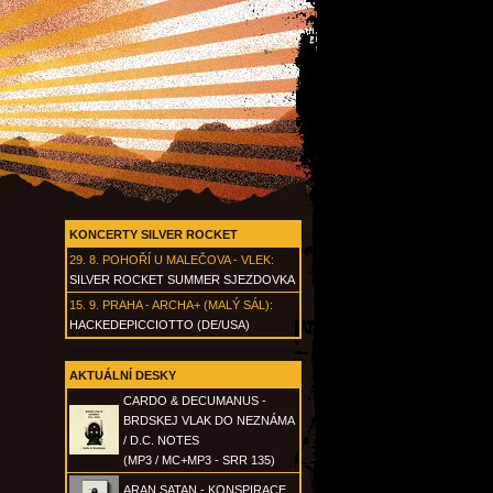
KONCERTY SILVER ROCKET
29. 8.
POHOŘÍ U MALEČOVA - VLEK
:
SILVER ROCKET SUMMER SJEZDOVKA
15. 9.
PRAHA - ARCHA+ (MALÝ SÁL)
:
HACKEDEPICCIOTTO (DE/USA)
AKTUÁLNÍ DESKY
CARDO & DECUMANUS -
BRDSKEJ VLAK DO NEZNÁMA
/ D.C. NOTES
(MP3 / MC+MP3 - SRR 135)
ARAN SATAN - KONSPIRACE