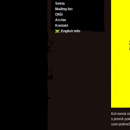
Sekta
Mailing list
Ofišl
Archiv
Kontakt
English info
Kot nemá nik
s jemně po
uzel jedineč