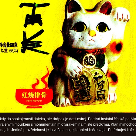
dy do spokojenosti daleko, ale drápek je dost ostrej. Poctivá instatní čínská polívk
krájeným mourkem s monumentálním otvírákem na místě předkrmu. Klan mimochod
nejch. Jediná prozřetelnost je ta vaše a na její dohled kašle zajíc. Potřebuješ kafe.