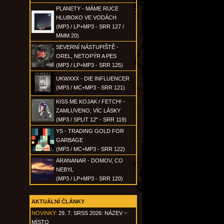
PLANETY - MÁME RUCE
HLUBOKO VE VODÁCH
(MP3 / LP+MP3 - SRR 127 /
MMM 20)
SEVERNÍ NÁSTUPIŠTĚ -
OREL, NETOPÝR A PES
(MP3 / LP+MP3 - SRR 125)
UKWXXX - DIE INFLUENCER
(MP3 / MC+MP3 - SRR 121)
KISS ME KOJAK / FETCH! -
ZAMLUVENO, VÍC LÁSKY
(MP3 / SPLIT 12" - SRR 119)
YS - TRADING GOLD FOR
GARBAGE
(MP3 / MC+MP3 - SRR 122)
ARANANAR - DOMOV, CO
NEBYL
(MP3 / LP+MP3 - SRR 120)
AKTUÁLNÍ ČLÁNKY
NOVINKY:
29. 7. SRSS 2026: NÁZEV ~
MÍSTO