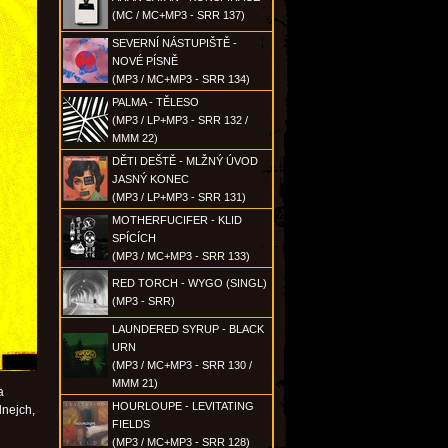
(MC / MC+MP3 - SRR 137)
SEVERNÍ NÁSTUPIŠTĚ -
NOVÉ PÍSNĚ
(MP3 / MC+MP3 - SRR 134)
PALMA - TĚLESO
(MP3 / LP+MP3 - SRR 132 /
MMM 22)
DĚTI DEŠTĚ - MLŽNÝ ÚVOD
JASNÝ KONEC
(MP3 / LP+MP3 - SRR 131)
MOTHERFUCIFER - KLID
SPÍCÍCH
(MP3 / MC+MP3 - SRR 133)
RED TORCH - WYGO (SINGL)
(MP3 - SRR)
LAUNDERED SYRUP - BLACK
URN
(MP3 / MC+MP3 - SRR 130 /
MMM 21)
a
HOURLOUPE - LEVITATING
nejch,
FIELDS
(MP3 / MC+MP3 - SRR 128)