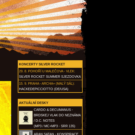
KONCERTY SILVER ROCKET
29. 8.
POHOŘÍ U MALEČOVA - VLEK
:
SILVER ROCKET SUMMER SJEZDOVKA
15. 9.
PRAHA - ARCHA+ (MALÝ SÁL)
:
HACKEDEPICCIOTTO (DE/USA)
AKTUÁLNÍ DESKY
CARDO & DECUMANUS -
BRDSKEJ VLAK DO NEZNÁMA
/ D.C. NOTES
(MP3 / MC+MP3 - SRR 135)
ARAN SATAN - KONSPIRACE