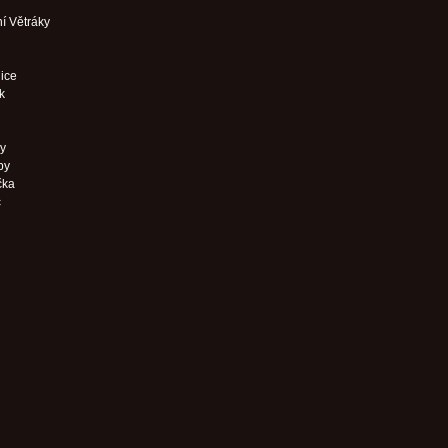
ní Větráky
ice
k
y
by
čka
c