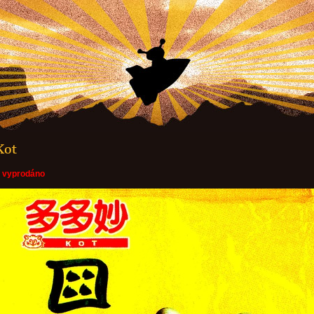
Kot
D
vyprodáno