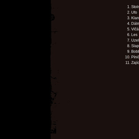
Stol
Ufo
Klan
Dáln
Vlčá
Les
Uzel
Slap
Bob
Píni
Zají