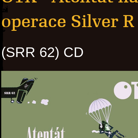
operace Silver R
(SRR 62) CD