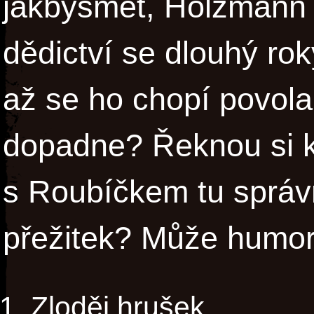
jakbysmet, Holzmann 
dědictví se dlouhý rok
až se ho chopí povola
dopadne? Řeknou si 
s Roubíčkem tu správ
přežitek? Může humor
Zloděj hrušek