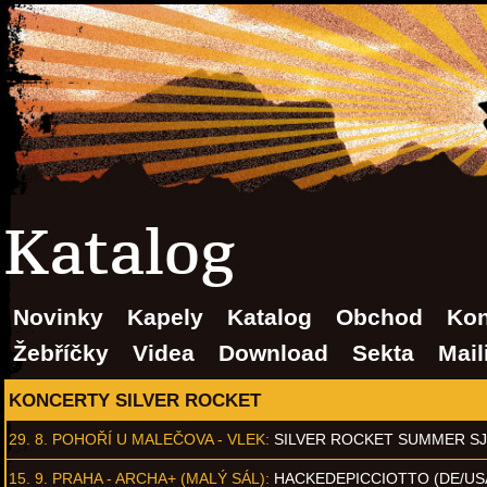
Katalog
Novinky
Kapely
Katalog
Obchod
Kon
Žebříčky
Videa
Download
Sekta
Mail
KONCERTY SILVER ROCKET
29. 8.
POHOŘÍ U MALEČOVA - VLEK
:
SILVER ROCKET SUMMER S
15. 9.
PRAHA - ARCHA+ (MALÝ SÁL)
:
HACKEDEPICCIOTTO (DE/US