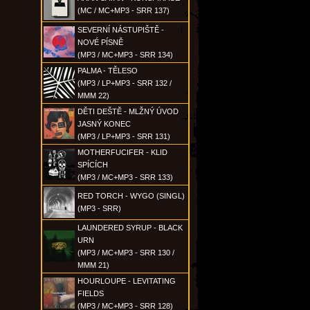
(MC / MC+MP3 - SRR 137)
SEVERNÍ NÁSTUPIŠTĚ -
NOVÉ PÍSNĚ
(MP3 / MC+MP3 - SRR 134)
PALMA - TĚLESO
(MP3 / LP+MP3 - SRR 132 /
MMM 22)
DĚTI DEŠTĚ - MLŽNÝ ÚVOD
JASNÝ KONEC
(MP3 / LP+MP3 - SRR 131)
MOTHERFUCIFER - KLID
SPÍCÍCH
(MP3 / MC+MP3 - SRR 133)
RED TORCH - WYGO (SINGL)
(MP3 - SRR)
LAUNDERED SYRUP - BLACK
URN
(MP3 / MC+MP3 - SRR 130 /
MMM 21)
HOURLOUPE - LEVITATING
FIELDS
(MP3 / MC+MP3 - SRR 128)