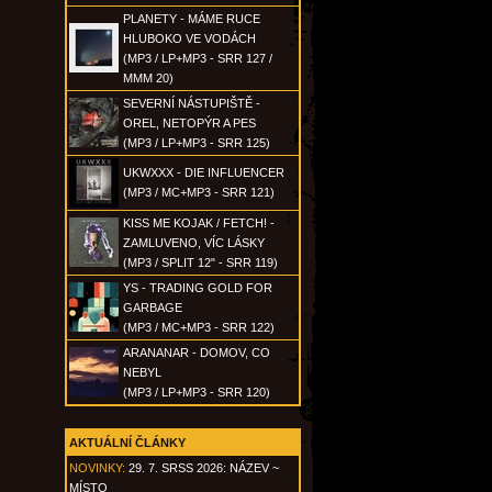
PLANETY - MÁME RUCE
HLUBOKO VE VODÁCH
(MP3 / LP+MP3 - SRR 127 /
MMM 20)
SEVERNÍ NÁSTUPIŠTĚ -
OREL, NETOPÝR A PES
(MP3 / LP+MP3 - SRR 125)
UKWXXX - DIE INFLUENCER
(MP3 / MC+MP3 - SRR 121)
KISS ME KOJAK / FETCH! -
ZAMLUVENO, VÍC LÁSKY
(MP3 / SPLIT 12" - SRR 119)
YS - TRADING GOLD FOR
GARBAGE
(MP3 / MC+MP3 - SRR 122)
ARANANAR - DOMOV, CO
NEBYL
(MP3 / LP+MP3 - SRR 120)
AKTUÁLNÍ ČLÁNKY
NOVINKY:
29. 7. SRSS 2026: NÁZEV ~
MÍSTO