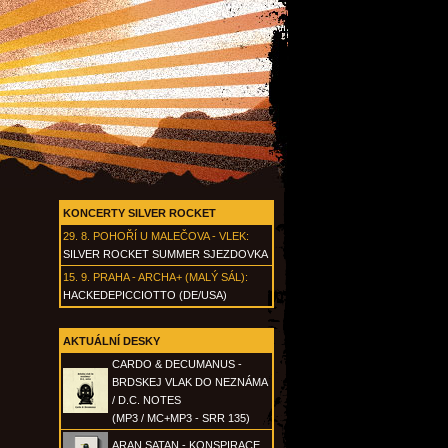
KONCERTY SILVER ROCKET
29. 8.
POHOŘÍ U MALEČOVA - VLEK
:
SILVER ROCKET SUMMER SJEZDOVKA
15. 9.
PRAHA - ARCHA+ (MALÝ SÁL)
:
HACKEDEPICCIOTTO (DE/USA)
AKTUÁLNÍ DESKY
CARDO & DECUMANUS -
BRDSKEJ VLAK DO NEZNÁMA
/ D.C. NOTES
(MP3 / MC+MP3 - SRR 135)
ARAN SATAN - KONSPIRACE