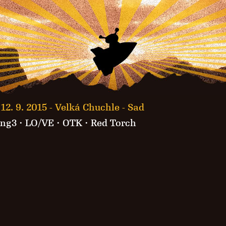
12. 9. 2015 -
Velká Chuchle - Sad
ang3
· LO/VE ·
OTK
·
Red Torch