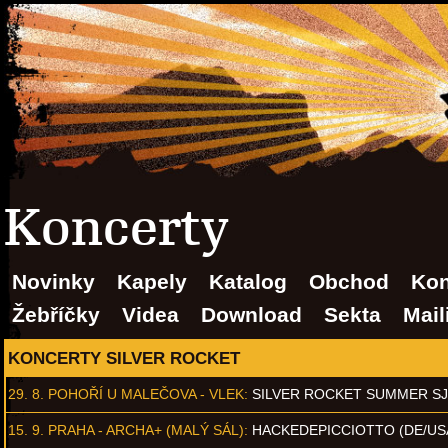
Koncerty
Novinky
Kapely
Katalog
Obchod
Kon
Žebříčky
Videa
Download
Sekta
Mail
KONCERTY SILVER ROCKET
29. 8.
POHOŘÍ U MALEČOVA - VLEK
:
SILVER ROCKET SUMMER S
15. 9.
PRAHA - ARCHA+ (MALÝ SÁL)
:
HACKEDEPICCIOTTO (DE/US