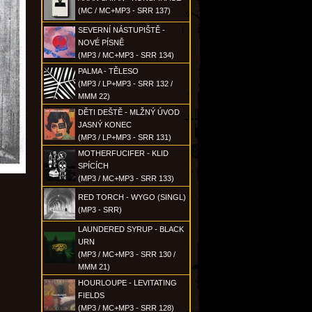
(MC / MC+MP3 - SRR 137)
SEVERNÍ NÁSTUPIŠTĚ -
NOVÉ PÍSNĚ
(MP3 / MC+MP3 - SRR 134)
PALMA - TĚLESO
(MP3 / LP+MP3 - SRR 132 /
MMM 22)
DĚTI DEŠTĚ - MLŽNÝ ÚVOD
JASNÝ KONEC
(MP3 / LP+MP3 - SRR 131)
MOTHERFUCIFER - KLID
SPÍCÍCH
(MP3 / MC+MP3 - SRR 133)
RED TORCH - WYGO (SINGL)
(MP3 - SRR)
LAUNDERED SYRUP - BLACK
URN
(MP3 / MC+MP3 - SRR 130 /
MMM 21)
HOURLOUPE - LEVITATING
FIELDS
(MP3 / MC+MP3 - SRR 128)