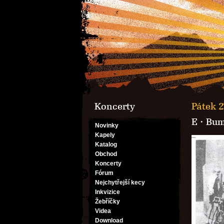
Koncerty
Pátek 2
E
·
Bum
Novinky
Kapely
Katalog
Obchod
Koncerty
Fórum
Nejchytřejší kecy
Inkvizice
Žebříčky
Videa
Download