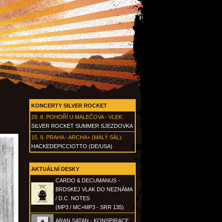
KONCERTY SILVER ROCKET
29. 8.
POHOŘÍ U MALEČOVA - VLEK
:
SILVER ROCKET SUMMER SJEZDOVKA
15. 9.
PRAHA - ARCHA+ (MALÝ SÁL)
:
HACKEDEPICCIOTTO (DE/USA)
AKTUÁLNÍ DESKY
CARDO & DECUMANUS -
BRDSKEJ VLAK DO NEZNÁMA
/ D.C. NOTES
(MP3 / MC+MP3 - SRR 135)
ARAN SATAN - KONSPIRACE