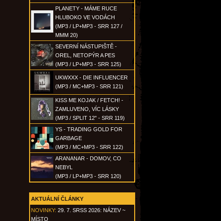
PLANETY - MÁME RUCE
HLUBOKO VE VODÁCH
(MP3 / LP+MP3 - SRR 127 /
MMM 20)
SEVERNÍ NÁSTUPIŠTĚ -
OREL, NETOPÝR A PES
(MP3 / LP+MP3 - SRR 125)
UKWXXX - DIE INFLUENCER
(MP3 / MC+MP3 - SRR 121)
KISS ME KOJAK / FETCH! -
ZAMLUVENO, VÍC LÁSKY
(MP3 / SPLIT 12" - SRR 119)
YS - TRADING GOLD FOR
GARBAGE
(MP3 / MC+MP3 - SRR 122)
ARANANAR - DOMOV, CO
NEBYL
(MP3 / LP+MP3 - SRR 120)
AKTUÁLNÍ ČLÁNKY
NOVINKY:
29. 7. SRSS 2026: NÁZEV ~
MÍSTO