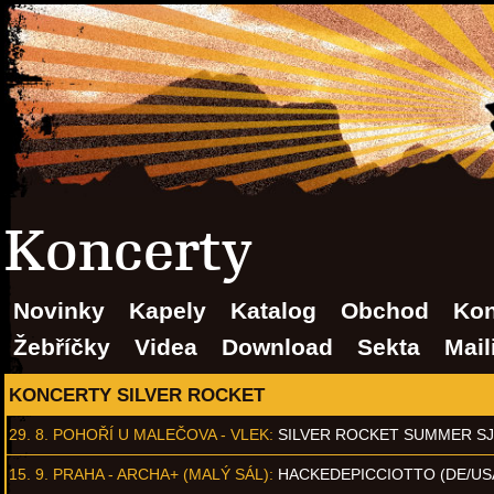
Koncerty
Novinky
Kapely
Katalog
Obchod
Kon
Žebříčky
Videa
Download
Sekta
Mail
KONCERTY SILVER ROCKET
29. 8.
POHOŘÍ U MALEČOVA - VLEK
:
SILVER ROCKET SUMMER S
15. 9.
PRAHA - ARCHA+ (MALÝ SÁL)
:
HACKEDEPICCIOTTO (DE/US