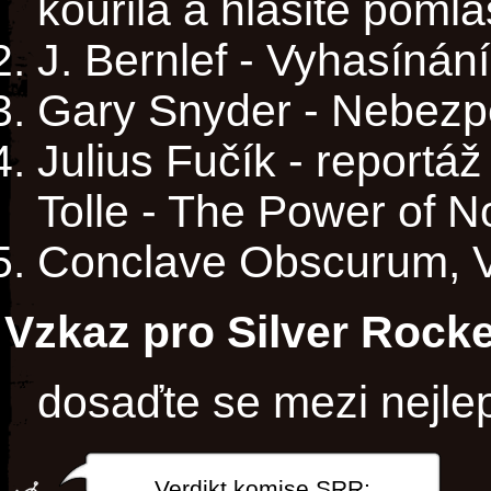
kouřila a hlasitě pomla
J. Bernlef - Vyhasínán
Gary Snyder - Nebezpe
Julius Fučík - reportá
Tolle - The Power of 
Conclave Obscurum, Vi
Vzkaz pro Silver Rocke
dosaďte se mezi nejlep
Verdikt komise SRR: