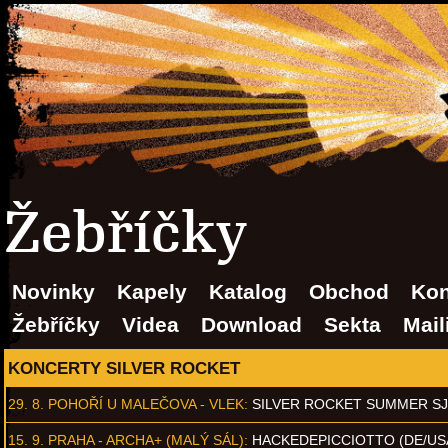
Žebříčky
Novinky
Kapely
Katalog
Obchod
Kon
Žebříčky
Videa
Download
Sekta
Mail
KONCERTY SILVER ROCKET
29. 8.
POHOŘÍ U MALEČOVA - VLEK
:
SILVER ROCKET SUMMER S
15. 9.
PRAHA - ARCHA+ (MALÝ SÁL)
:
HACKEDEPICCIOTTO (DE/US