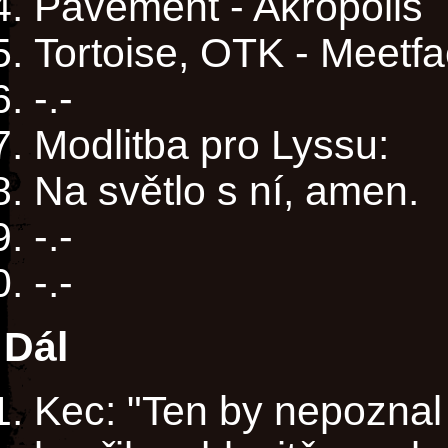
Pavement - Akropolis
Tortoise, OTK - Meetf
-.-
Modlitba pro Lyssu:
Na světlo s ní, amen.
-.-
-.-
Dál
Kec: "Ten by nepoznal 