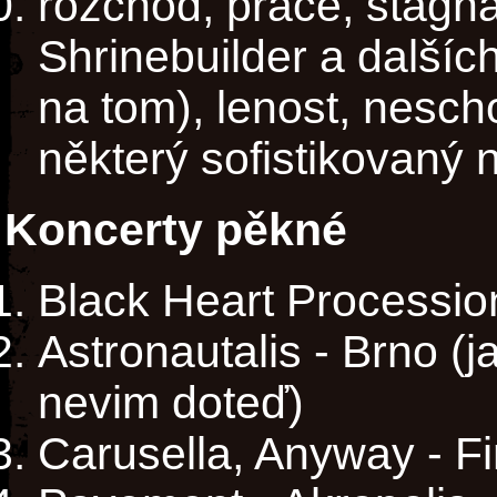
rozchod, práce, stagna
Shrinebuilder a dalšíc
na tom), lenost, nesch
některý sofistikovaný n
Koncerty pěkné
Black Heart Processio
Astronautalis - Brno (j
nevim doteď)
Carusella, Anyway - Fi