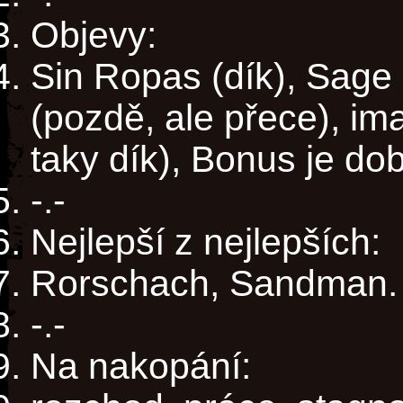
Objevy:
Sin Ropas (dík), Sage
(pozdě, ale přece), im
taky dík), Bonus je dob
-.-
Nejlepší z nejlepších:
Rorschach, Sandman.
-.-
Na nakopání: