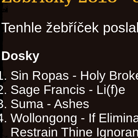
Tenhle žebříček posla
Dosky
Sin Ropas - Holy Brok
Sage Francis - Li(f)e
Suma - Ashes
Wollongong - If Elimi
Restrain Thine Ignora