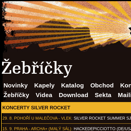
Žebříčky
Novinky
Kapely
Katalog
Obchod
Kon
Žebříčky
Videa
Download
Sekta
Mail
KONCERTY SILVER ROCKET
29. 8.
POHOŘÍ U MALEČOVA - VLEK
:
SILVER ROCKET SUMMER S
15. 9.
PRAHA - ARCHA+ (MALÝ SÁL)
:
HACKEDEPICCIOTTO (DE/US