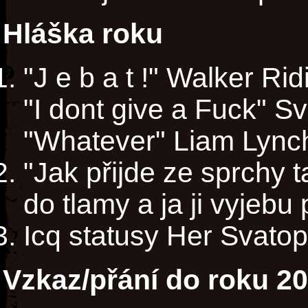
Hláška roku
"J e b a t !" Walker Rid
"I dont give a Fuck" S
"Whatever" Liam Lync
"Jak přijde ze sprchy ta
do tlamy a ja ji vyjebu p
Icq statusy Her Svatop
Vzkaz/přání do roku 2