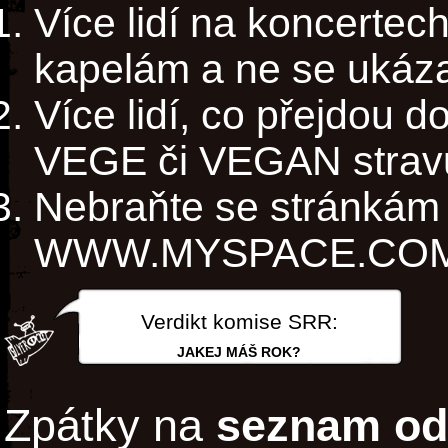
Více lidí na koncertech
kapelám a ne se ukáz
Více lidí, co přejdou 
VEGE či VEGAN strav
Nebraňte se stránkám
WWW.MYSPACE.COM/
Verdikt komise SRR:
JAKEJ MÁŠ ROK?
Zpátky na
seznam od