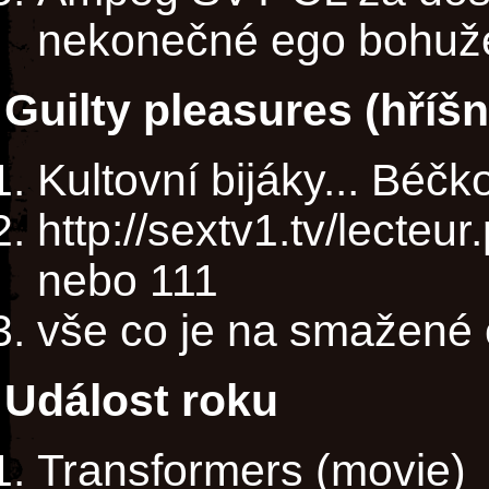
nekonečné ego bohuže
Guilty pleasures (hříš
Kultovní bijáky... Béčk
http://sextv1.tv/lecte
nebo 111
vše co je na smažené c
Událost roku
Transformers (movie)