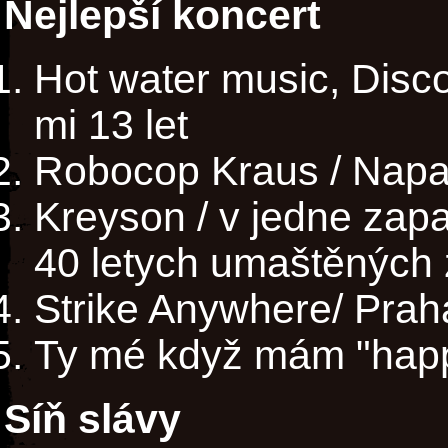
Nejlepší koncert
Hot water music, Disco
mi 13 let
Robocop Kraus / Napaj
Kreyson / v jedne zap
40 letych umaštěných z
Strike Anywhere/ Prah
Ty mé když mám "happy
Síň slávy