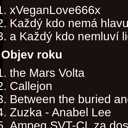
xVeganLove666x
Každý kdo nemá hlavu v
a Každý kdo nemluví li
Objev roku
the Mars Volta
Callejon
Between the buried a
Zuzka - Anabel Lee
Ampeg SVT-CL za dosl