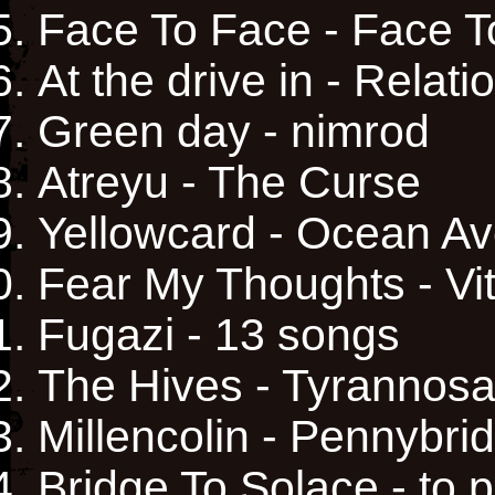
Face To Face - Face T
At the drive in - Rela
Green day - nimrod
Atreyu - The Curse
Yellowcard - Ocean A
Fear My Thoughts - Vit
Fugazi - 13 songs
The Hives - Tyrannosa
Millencolin - Pennybri
Bridge To Solace - to 