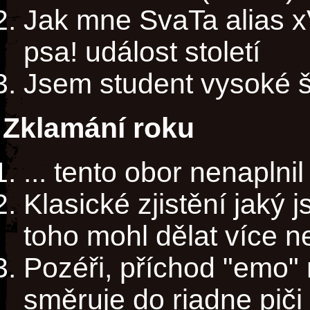
Jak mne SvaTa alias 
psa! událost století
Jsem student vysoké šk
Zklamání roku
... tento obor nenaplni
Klasické zjistění jaký 
toho mohl dělat více n
Pozéři, příchod "emo" 
směruje do riadne piči 