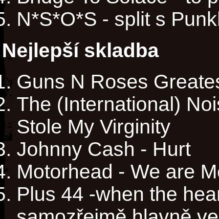
N*S*O*S - split s Punk
Nejlepší skladba
Guns N Roses Greates
The (International) No
Stole My Virginity
Johnny Cash - Hurt
Motorhead - We are M
Plus 44 -when the heart
samozřejmě hlavně ve