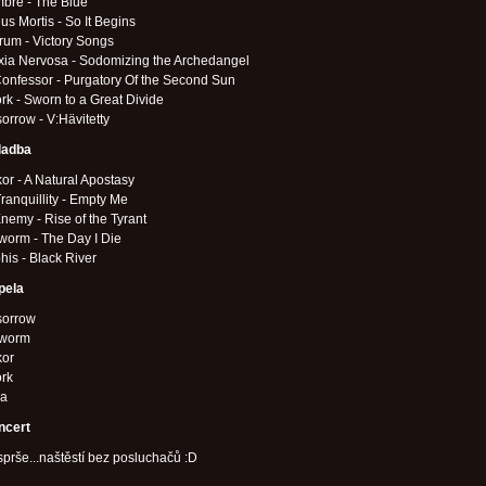
bre - The Blue
us Mortis - So It Begins
rum - Victory Songs
xia Nervosa - Sodomizing the Archedangel
onfessor - Purgatory Of the Second Sun
rk - Sworn to a Great Divide
rrow - V:Hävitetty
ladba
or - A Natural Apostasy
ranquillity - Empty Me
nemy - Rise of the Tyrant
worm - The Day I Die
is - Black River
pela
orrow
worm
kor
ork
ia
ncert
sprše...naštěstí bez posluchačů :D