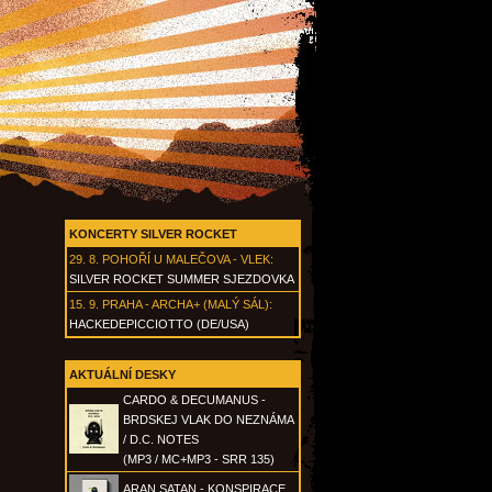
KONCERTY SILVER ROCKET
29. 8.
POHOŘÍ U MALEČOVA - VLEK
:
SILVER ROCKET SUMMER SJEZDOVKA
15. 9.
PRAHA - ARCHA+ (MALÝ SÁL)
:
HACKEDEPICCIOTTO (DE/USA)
AKTUÁLNÍ DESKY
CARDO & DECUMANUS -
BRDSKEJ VLAK DO NEZNÁMA
/ D.C. NOTES
(MP3 / MC+MP3 - SRR 135)
ARAN SATAN - KONSPIRACE