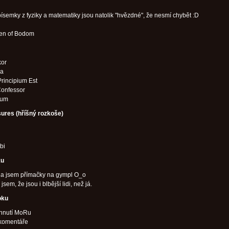
ísemky z fyziky a matematiky jsou natolik "hvězdné", že nesmí chybět :D
ren of Bodom
kor
ia
rincipium Est
Confessor
ium
sures (hříšný rozkoše)
bi
ku
la jsem přímačky na gympl O_o
a jsem, že jsou i blbější lidi, než já.
oku
ihnutí MoRu
 komentáře