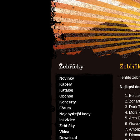
Žebříčky
Žebříčk
Tenhle žebř
Novinky
Kapely
Nejlepší d
Katalog
Be'Lak
Obchod
Zonari
Koncerty
Dark Tr
Fórum
Mors P
Nejchytřejší kecy
Arch E
Inkvizice
Gravew
Žebříčky
Amorph
Videa
Dimmu 
Download