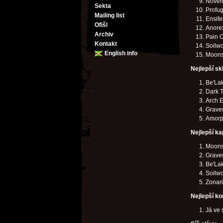
Novem
Sekta
Profug
Mailing list
Ensife
Ofišl
Anore
Archiv
Pain C
Kontakt
Soilwo
English info
Moonso
Nejlepší sk
Be'Lak
Dark T
Arch E
Grave
Amorph
Nejlepší ka
Moons
Grave
Be'La
Soilw
Zonar
Nejlepší ko
Já ve 