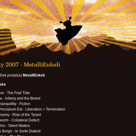
y 2007 - MetalliEnkeli
íček poslal(a)
MetalliEnkeli
.
eska
or - The Frail Tide
a - Infamy and the Breed
anquillity - Fiction
rincipium Est - Liberation = Termination
nemy - Rise of the Tyrant
orm - Collateral Defect
is - Silent Waters
Borgir - In Sorte Diaboli