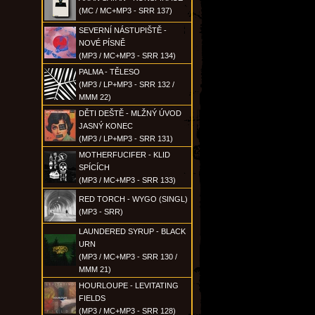
(MC / MC+MP3 - SRR 137)
SEVERNÍ NÁSTUPIŠTĚ -
NOVÉ PÍSNĚ
(MP3 / MC+MP3 - SRR 134)
PALMA - TĚLESO
(MP3 / LP+MP3 - SRR 132 /
MMM 22)
DĚTI DEŠTĚ - MLŽNÝ ÚVOD
JASNÝ KONEC
(MP3 / LP+MP3 - SRR 131)
MOTHERFUCIFER - KLID
SPÍCÍCH
(MP3 / MC+MP3 - SRR 133)
RED TORCH - WYGO (SINGL)
(MP3 - SRR)
LAUNDERED SYRUP - BLACK
URN
(MP3 / MC+MP3 - SRR 130 /
MMM 21)
HOURLOUPE - LEVITATING
FIELDS
(MP3 / MC+MP3 - SRR 128)