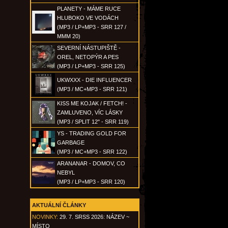
PLANETY - MÁME RUCE
HLUBOKO VE VODÁCH
(MP3 / LP+MP3 - SRR 127 /
MMM 20)
SEVERNÍ NÁSTUPIŠTĚ -
OREL, NETOPÝR A PES
(MP3 / LP+MP3 - SRR 125)
UKWXXX - DIE INFLUENCER
(MP3 / MC+MP3 - SRR 121)
KISS ME KOJAK / FETCH! -
ZAMLUVENO, VÍC LÁSKY
(MP3 / SPLIT 12" - SRR 119)
YS - TRADING GOLD FOR
GARBAGE
(MP3 / MC+MP3 - SRR 122)
ARANANAR - DOMOV, CO
NEBYL
(MP3 / LP+MP3 - SRR 120)
AKTUÁLNÍ ČLÁNKY
NOVINKY:
29. 7. SRSS 2026: NÁZEV ~
MÍSTO