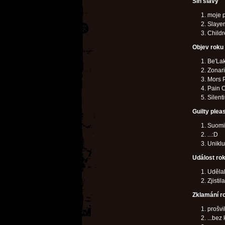
Síň slávy
moje p
Slayer
Child
Objev roku
Be'La
Zonar
Mors P
Pain 
Silent
Guilty plea
Suomi
...:D
Uniklu
Událost ro
Uděla
Zjistil
Zklamání r
prošv
...bez