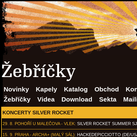
Žebříčky
Novinky
Kapely
Katalog
Obchod
Kon
Žebříčky
Videa
Download
Sekta
Mail
KONCERTY SILVER ROCKET
29. 8.
POHOŘÍ U MALEČOVA - VLEK
:
SILVER ROCKET SUMMER S
15. 9.
PRAHA - ARCHA+ (MALÝ SÁL)
:
HACKEDEPICCIOTTO (DE/US