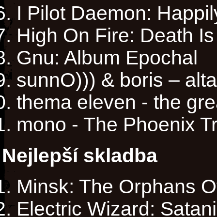
I Pilot Daemon: Happi
High On Fire: Death I
Gnu: Album Epochal
sunnO))) & boris – alta
thema eleven - the gr
mono - The Phoenix T
Nejlepší skladba
Minsk: The Orphans Of
Electric Wizard: Satani