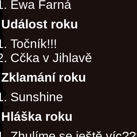
Ewa Farná
Událost roku
Točník!!!
Cčka v Jihlavě
Zklamání roku
Sunshine
Hláška roku
Zhulíme se ještě víc?