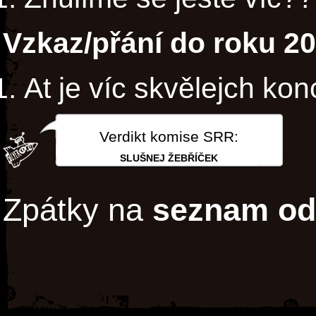
Vzkaz/přání do roku 2
At je víc skvělejch konc
Verdikt komise SRR:
SLUŠNEJ ŽEBŘÍČEK
Zpátky na
seznam od