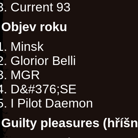
Current 93
Objev roku
Minsk
Glorior Belli
MGR
D&#376;SE
I Pilot Daemon
Guilty pleasures (hříš