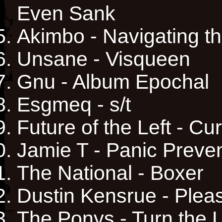
Even Sank
Akimbo - Navigating t
Unsane - Visqueen
Gnu - Album Epochal
Esgmeq - s/t
Future of the Left - Cu
Jamie T - Panic Preve
The National - Boxer
Dustin Kensrue - Pl
The Ponys - Turn the L