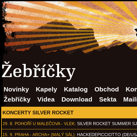
Žebříčky
Novinky
Kapely
Katalog
Obchod
Kon
Žebříčky
Videa
Download
Sekta
Mail
KONCERTY SILVER ROCKET
29. 8.
POHOŘÍ U MALEČOVA - VLEK
:
SILVER ROCKET SUMMER S
15. 9.
PRAHA - ARCHA+ (MALÝ SÁL)
:
HACKEDEPICCIOTTO (DE/US