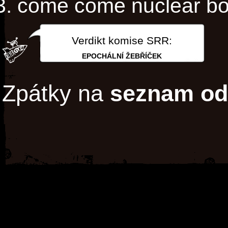
come come nuclear b
Verdikt komise SRR:
EPOCHÁLNÍ ŽEBŘÍČEK
Zpátky na
seznam od