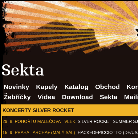
Sekta
Novinky
Kapely
Katalog
Obchod
Kon
Žebříčky
Videa
Download
Sekta
Mail
KONCERTY SILVER ROCKET
29. 8.
POHOŘÍ U MALEČOVA - VLEK
:
SILVER ROCKET SUMMER S
15. 9.
PRAHA - ARCHA+ (MALÝ SÁL)
:
HACKEDEPICCIOTTO (DE/US