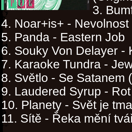
Bumf
Noar+is+ - Nevolnost
Panda - Eastern Job
Souky Von Delayer - 
Karaoke Tundra - Je
Světlo - Se Satanem 
Laudered Syrup - Ro
Planety - Svět je tm
Sítě - Řeka mění tvář