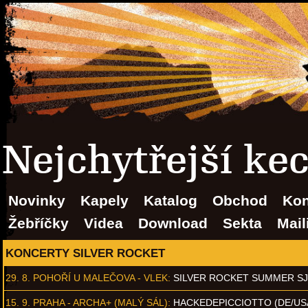
Nejchytřejší ke
Novinky
Kapely
Katalog
Obchod
Kon
Žebříčky
Videa
Download
Sekta
Mail
KONCERTY SILVER ROCKET
29. 8.
POHOŘÍ U MALEČOVA - VLEK
:
SILVER ROCKET SUMMER S
15. 9.
PRAHA - ARCHA+ (MALÝ SÁL)
:
HACKEDEPICCIOTTO (DE/US