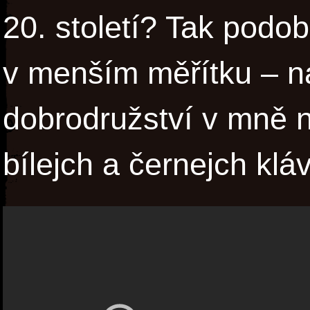
20. století? Tak pod
v menším měřítku – n
dobrodružství v mně 
bílejch a černejch klá