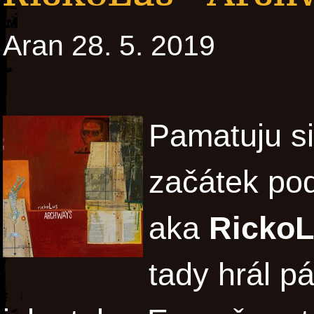
Aran 28. 5. 2019
Pamatuju si
začátek po
aka
Ricko
tady hrál pá