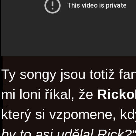
Ty songy jsou totiž fa
mi loni říkal, že
Ricko
který si vzpomene, kd
by to asi udělal Rick?