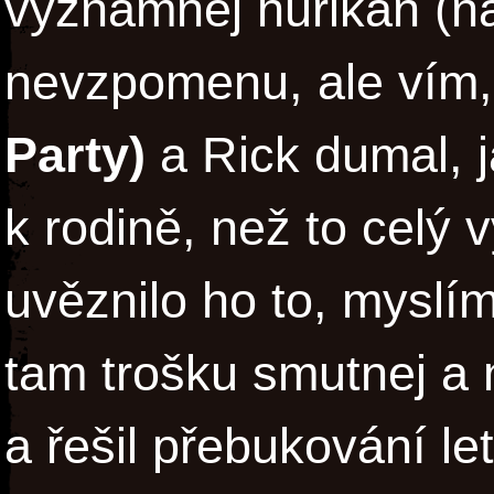
významnej hurikán (na
nevzpomenu, ale vím, 
Party)
a Rick dumal, 
k rodině, než to celý v
uvěznilo ho to, myslím
tam trošku smutnej a 
a řešil přebukování le