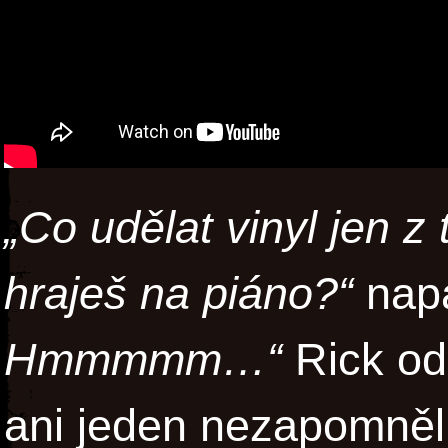
„Co udělat vinyl jen z
hraješ na piáno?“
nap
Hmmmmm…“
Rick od
ani jeden nezapomněl.