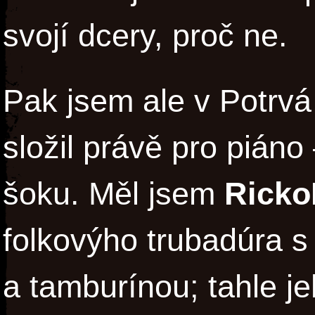
svojí dcery, proč ne.
Pak jsem ale v Potrvá 
složil právě pro piáno
šoku. Měl jsem
Ricko
folkovýho trubadúra 
a tamburínou; tahle j