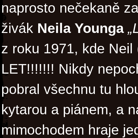
naprosto nečekaně zas
živák
Neila Younga
„
z roku 1971, kde Neil 
LET!!!!!!! Nikdy nepo
pobral všechnu tu hl
kytarou a piánem, a n
mimochodem hraje jed