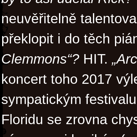
neuvěřitelně talentov
překlopit i do těch pi
Clemmons“?
HIT.
„Ar
koncert toho 2017 výl
sympatickým festivalu
Floridu se zrovna chy