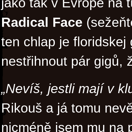
jako tak v Evropě na 
Radical Face
(sežeňte
ten chlap je floridskej
nestřihnout pár gigů, ž
„Nevíš, jestli mají v 
Rikouš a já tomu nev
nicméně jsem mu na pá