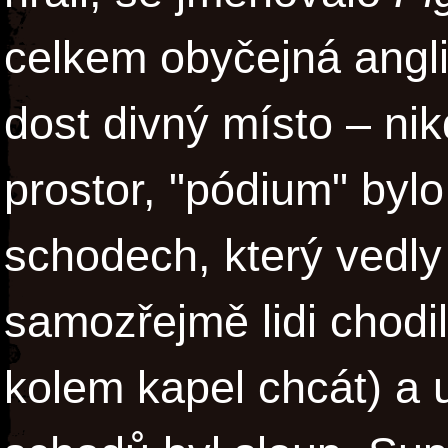
celkem obyčejná angl
dost divný místo – ni
prostor, "pódium" byl
schodech, který vedly
samozřejmě lidi chodi
kolem kapel chcát) a 