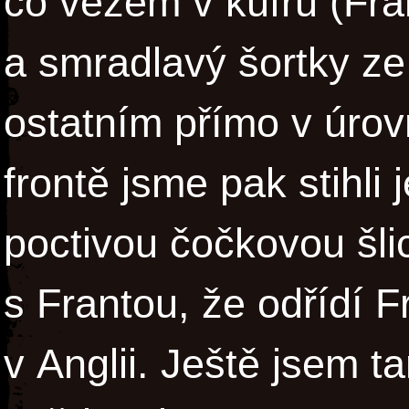
co vezem v kufru (Fr
a smradlavý šortky z
ostatním přímo v úrov
frontě jsme pak stihli 
poctivou čočkovou šli
s Frantou, že odřídí F
v Anglii. Ještě jsem t