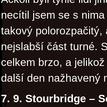
necítil jsem se s nim
takový polorozpačitý,
nejslabší část turné. S
celkem brzo, a jelikož 
další den nažhavený 
7. 9. Stourbridge – 