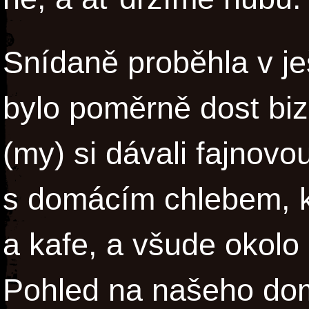
Snídaně proběhla v ješ
bylo poměrně dost biza
(my) si dávali fajnov
s domácím chlebem, kte
a kafe, a všude okolo
Pohled na našeho dom