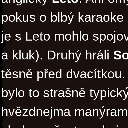
pokus o blbý karaoke d
je s Leto mohlo spojov
a kluk). Druhý hráli
S
těsně před dvacítkou. 
bylo to strašně typick
hvězdnejma manýrama 