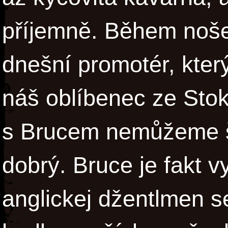
příjemně. Během nošen
dnešní promotér, kte
náš oblíbenec ze Stok
s Brucem nemůžeme š
dobrý. Bruce je fakt vy
anglickej džentlmen 