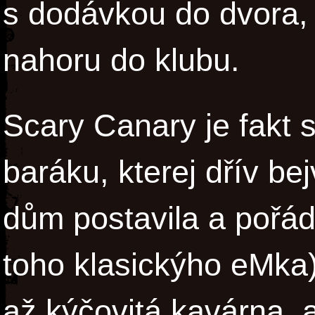
s dodávkou do dvora, 
nahoru do klubu.
Scary Canary je fakt 
baráku, kterej dřív be
dům postavila a pořád
toho klasickýho eMka)
až kýčovitá kavárna, a