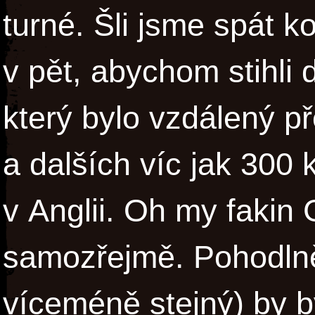
turné. Šli jsme spát ko
v pět, abychom stihli d
který bylo vzdálený př
a dalších víc jak 300
v Anglii. Oh my fakin
samozřejmě. Pohodlněj
víceméně stejný) by by