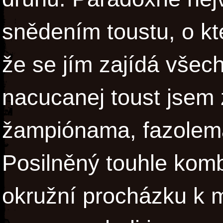
snědením toustu, o kt
že se jím zajídá všech
nacucanej toust jsem
žampiónama, fazolem
Posilněný touhle komb
okružní procházku k 