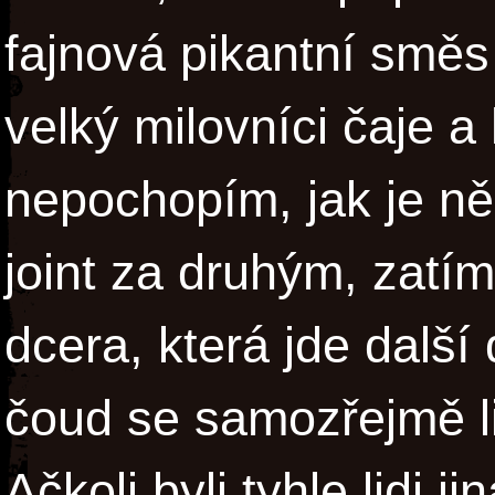
fajnová pikantní směs s
velký milovníci čaje a 
nepochopím, jak je n
joint za druhým, zatím
dcera, která jde další
čoud se samozřejmě l
Ačkoli byli tyhle lidi j