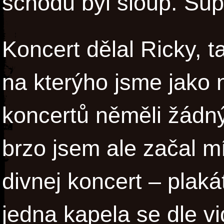
schodů byl sloup. Sup
Koncert dělal Ricky, t
na kterýho jsme jako 
koncertů něměli žádn
brzo jsem ale začal m
divnej koncert – plaká
jedna kapela se dle vi