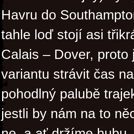
Havru do Southampto
tahle loď stojí asi třik
Calais – Dover, proto 
variantu strávit čas n
pohodlný palubě traje
jestli by nám na to něc
ne, a ať držíme hubu.