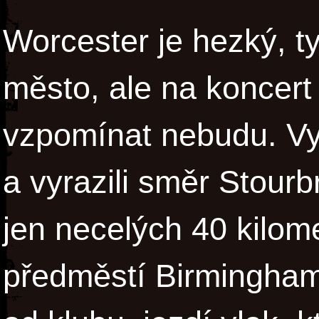
Worcester je hezký, ty
město, ale na koncert
vzpomínat nebudu. Vyz
a vyrazili směr Stourb
jen necelých 40 kilom
předměstí Birminghamu