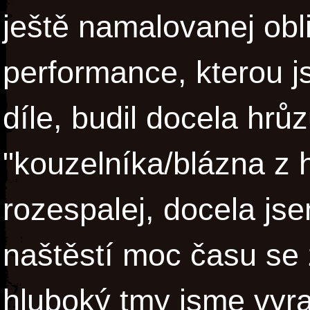
ještě namalovanej obli
performance, kterou 
díle, budil docela hrů
"kouzelníka/blázna z h
rozespalej, docela js
naštěstí moc času se 
hluboký tmy jsme vyraz