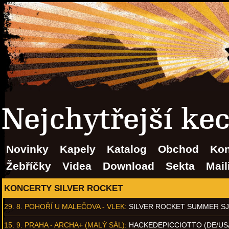
Nejchytřejší ke
Novinky
Kapely
Katalog
Obchod
Kon
Žebříčky
Videa
Download
Sekta
Mail
KONCERTY SILVER ROCKET
29. 8.
POHOŘÍ U MALEČOVA - VLEK
:
SILVER ROCKET SUMMER S
15. 9.
PRAHA - ARCHA+ (MALÝ SÁL)
:
HACKEDEPICCIOTTO (DE/US