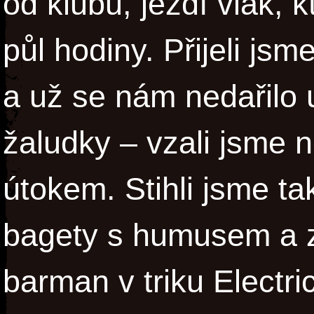
od klubu, jezdí vlak, 
půl hodiny. Přijeli js
a už se nám nedařilo 
žaludky – vzali jsme
útokem. Stihli jsme ta
bagety s humusem a z
barman v triku Electr