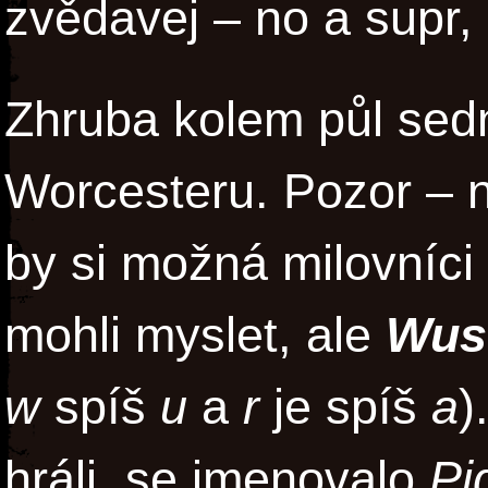
zvědavej – no a supr, 
Zhruba kolem půl sed
Worcesteru. Pozor – 
by si možná milovníci
mohli myslet, ale
Wus
w
spíš
u
a
r
je spíš
a
)
hráli, se jmenovalo
Pi