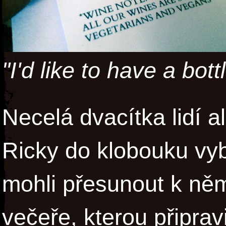
"I'd like to have a bott
Necelá dvacítka lidí 
Ricky do klobouku vyb
mohli přesunout k něm
večeře, kterou připrav