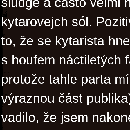
sludge a často velmi 
kytarovejch sól. Pozi
to, že se kytarista hn
s houfem náctiletých 
protože tahle parta mí
výraznou část publik
vadilo, že jsem nakon