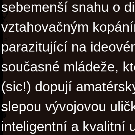
sebemenší snahu o dis
vztahovačným kopání
parazitující na ideov
současné mládeže, kte
(sic!) dopují amatérs
slepou vývojovou ulič
inteligentní a kvalitní