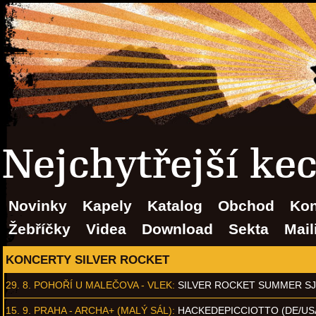
Nejchytřejší ke
Novinky
Kapely
Katalog
Obchod
Kon
Žebříčky
Videa
Download
Sekta
Mail
KONCERTY SILVER ROCKET
29. 8.
POHOŘÍ U MALEČOVA - VLEK
:
SILVER ROCKET SUMMER S
15. 9.
PRAHA - ARCHA+ (MALÝ SÁL)
:
HACKEDEPICCIOTTO (DE/US