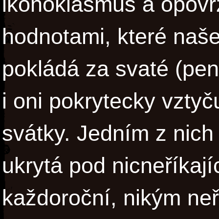
ikonoklasmus a opovr
hodnotami, které naš
pokládá za svaté (pení
i oni pokrytecky vztyč
svátky. Jedním z nich j
ukrytá pod nicneříka
každoroční, nikým ne