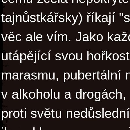
tajnůstkářsky) říkají 
věc ale vím. Jako kaž
utápějící svou hořko
marasmu, pubertální n
v alkoholu a drogách, 
proti světu nedůslední