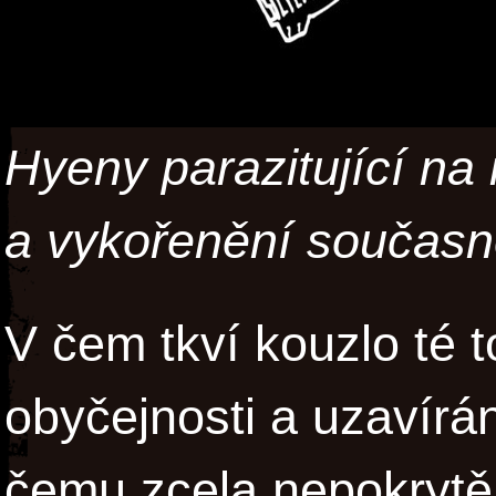
Hyeny parazitující na
a vykořenění součas
V čem tkví kouzlo té 
obyčejnosti a uzavírá
čemu zcela nepokrytě