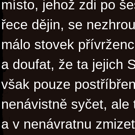
místo, jehož zdi po še
řece dějin, se nezhro
málo stovek přívrženců
a doufat, že ta jejich 
však pouze postříbřen
nenávistně syčet, ale
a v nenávratnu zmize