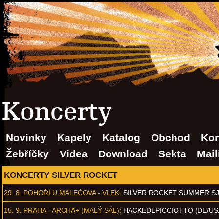
Koncerty
Novinky
Kapely
Katalog
Obchod
Kon
Žebříčky
Videa
Download
Sekta
Mail
KONCERTY SILVER ROCKET
29. 8.
POHOŘÍ U MALEČOVA - VLEK
:
SILVER ROCKET SUMMER S
15. 9.
PRAHA - ARCHA+ (MALÝ SÁL)
:
HACKEDEPICCIOTTO (DE/US