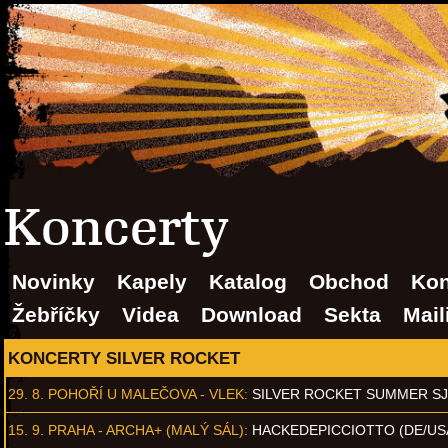
Koncerty
Novinky
Kapely
Katalog
Obchod
Kon
Žebříčky
Videa
Download
Sekta
Mail
KONCERTY SILVER ROCKET
29. 8.
POHOŘÍ U MALEČOVA - VLEK
:
SILVER ROCKET SUMMER S
15. 9.
PRAHA - ARCHA+ (MALÝ SÁL)
:
HACKEDEPICCIOTTO (DE/US