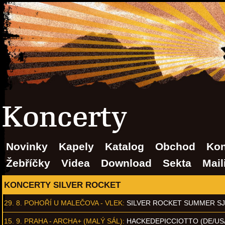
Koncerty
Novinky
Kapely
Katalog
Obchod
Kon
Žebříčky
Videa
Download
Sekta
Mail
KONCERTY SILVER ROCKET
29. 8.
POHOŘÍ U MALEČOVA - VLEK
:
SILVER ROCKET SUMMER S
15. 9.
PRAHA - ARCHA+ (MALÝ SÁL)
:
HACKEDEPICCIOTTO (DE/US