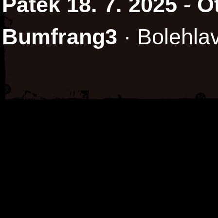
Pátek 18. 7. 2025
-
O
Bumfrang3
· Bolehlav