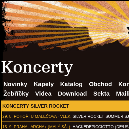
Koncerty
Novinky
Kapely
Katalog
Obchod
Kon
Žebříčky
Videa
Download
Sekta
Mail
KONCERTY SILVER ROCKET
29. 8.
POHOŘÍ U MALEČOVA - VLEK
:
SILVER ROCKET SUMMER S
15. 9.
PRAHA - ARCHA+ (MALÝ SÁL)
:
HACKEDEPICCIOTTO (DE/US