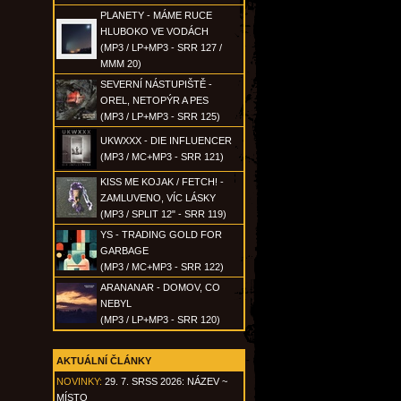
PLANETY - MÁME RUCE
HLUBOKO VE VODÁCH
(MP3 / LP+MP3 - SRR 127 /
MMM 20)
SEVERNÍ NÁSTUPIŠTĚ -
OREL, NETOPÝR A PES
(MP3 / LP+MP3 - SRR 125)
UKWXXX - DIE INFLUENCER
(MP3 / MC+MP3 - SRR 121)
KISS ME KOJAK / FETCH! -
ZAMLUVENO, VÍC LÁSKY
(MP3 / SPLIT 12" - SRR 119)
YS - TRADING GOLD FOR
GARBAGE
(MP3 / MC+MP3 - SRR 122)
ARANANAR - DOMOV, CO
NEBYL
(MP3 / LP+MP3 - SRR 120)
AKTUÁLNÍ ČLÁNKY
NOVINKY:
29. 7. SRSS 2026: NÁZEV ~
MÍSTO