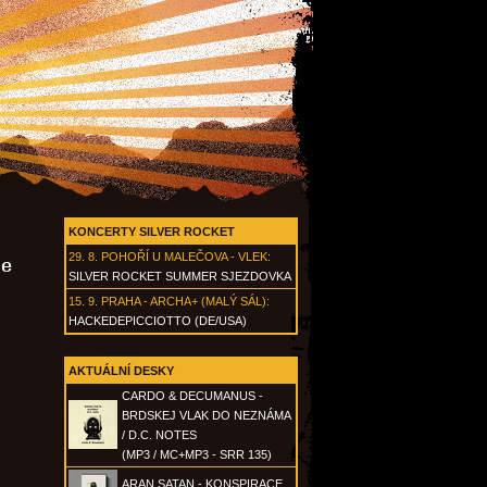
KONCERTY SILVER ROCKET
29. 8.
POHOŘÍ U MALEČOVA - VLEK
:
ce
SILVER ROCKET SUMMER SJEZDOVKA
15. 9.
PRAHA - ARCHA+ (MALÝ SÁL)
:
HACKEDEPICCIOTTO (DE/USA)
AKTUÁLNÍ DESKY
CARDO & DECUMANUS -
BRDSKEJ VLAK DO NEZNÁMA
/ D.C. NOTES
(MP3 / MC+MP3 - SRR 135)
ARAN SATAN - KONSPIRACE