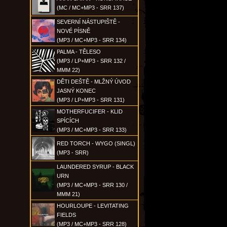
(MC / MC+MP3 - SRR 137)
SEVERNÍ NÁSTUPIŠTĚ -
NOVÉ PÍSNĚ
(MP3 / MC+MP3 - SRR 134)
PALMA - TĚLESO
(MP3 / LP+MP3 - SRR 132 /
MMM 22)
DĚTI DEŠTĚ - MLŽNÝ ÚVOD
JASNÝ KONEC
(MP3 / LP+MP3 - SRR 131)
MOTHERFUCIFER - KLID
SPÍCÍCH
(MP3 / MC+MP3 - SRR 133)
RED TORCH - WYGO (SINGL)
(MP3 - SRR)
LAUNDERED SYRUP - BLACK
URN
(MP3 / MC+MP3 - SRR 130 /
MMM 21)
HOURLOUPE - LEVITATING
FIELDS
(MP3 / MC+MP3 - SRR 128)