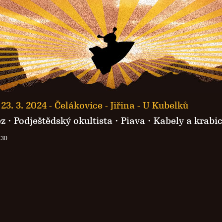
23. 3. 2024 -
Čelákovice - Jiřina - U Kubelků
ez
·
Podještědský okultista
·
Piava
·
Kabely a krabi
:30