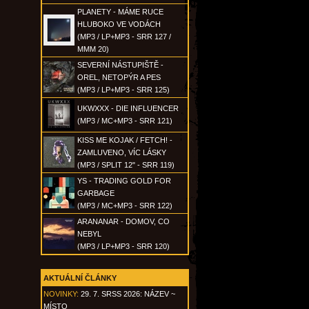
PLANETY - MÁME RUCE
HLUBOKO VE VODÁCH
(MP3 / LP+MP3 - SRR 127 /
MMM 20)
SEVERNÍ NÁSTUPIŠTĚ -
OREL, NETOPÝR A PES
(MP3 / LP+MP3 - SRR 125)
UKWXXX - DIE INFLUENCER
(MP3 / MC+MP3 - SRR 121)
KISS ME KOJAK / FETCH! -
ZAMLUVENO, VÍC LÁSKY
(MP3 / SPLIT 12" - SRR 119)
YS - TRADING GOLD FOR
GARBAGE
(MP3 / MC+MP3 - SRR 122)
ARANANAR - DOMOV, CO
NEBYL
(MP3 / LP+MP3 - SRR 120)
AKTUÁLNÍ ČLÁNKY
NOVINKY:
29. 7. SRSS 2026: NÁZEV ~
MÍSTO