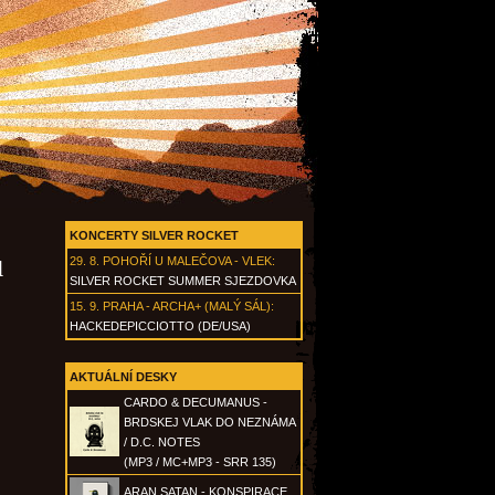
KONCERTY SILVER ROCKET
29. 8.
POHOŘÍ U MALEČOVA - VLEK
:
d
SILVER ROCKET SUMMER SJEZDOVKA
15. 9.
PRAHA - ARCHA+ (MALÝ SÁL)
:
HACKEDEPICCIOTTO (DE/USA)
AKTUÁLNÍ DESKY
CARDO & DECUMANUS -
BRDSKEJ VLAK DO NEZNÁMA
/ D.C. NOTES
(MP3 / MC+MP3 - SRR 135)
ARAN SATAN - KONSPIRACE