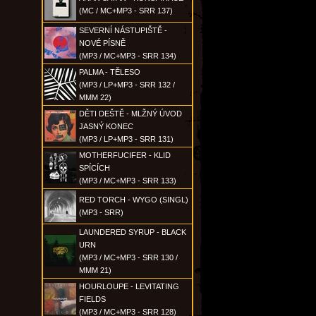
(MC / MC+MP3 - SRR 137)
SEVERNÍ NÁSTUPIŠTĚ -
NOVÉ PÍSNĚ
(MP3 / MC+MP3 - SRR 134)
PALMA - TĚLESO
(MP3 / LP+MP3 - SRR 132 /
MMM 22)
DĚTI DEŠTĚ - MLŽNÝ ÚVOD
JASNÝ KONEC
(MP3 / LP+MP3 - SRR 131)
MOTHERFUCIFER - KLID
SPÍCÍCH
(MP3 / MC+MP3 - SRR 133)
RED TORCH - WYGO (SINGL)
(MP3 - SRR)
LAUNDERED SYRUP - BLACK
URN
(MP3 / MC+MP3 - SRR 130 /
MMM 21)
HOURLOUPE - LEVITATING
FIELDS
(MP3 / MC+MP3 - SRR 128)