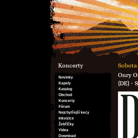
Koncerty
Sobota 
Onry O
Novinky
(DE)
·
S
Kapely
Katalog
Obchod
Koncerty
Fórum
Nejchytřejší kecy
Inkvizice
Žebříčky
Videa
Download