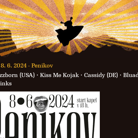
8. 6. 2024 -
Penikov
zzborn (USA)
·
Kiss Me Kojak
·
Cassidy (DE)
·
Blua
inks