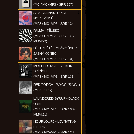
(MC / MC+MP3 - SRR 137)
SEVERNÍ NÁSTUPIŠTĚ -
NOVÉ PÍSNĚ
(MP3 / MC+MP3 - SRR 134)
PALMA - TĚLESO
(MP3 / LP+MP3 - SRR 132 /
MMM 22)
DĚTI DEŠTĚ - MLŽNÝ ÚVOD
JASNÝ KONEC
(MP3 / LP+MP3 - SRR 131)
MOTHERFUCIFER - KLID
SPÍCÍCH
(MP3 / MC+MP3 - SRR 133)
RED TORCH - WYGO (SINGL)
(MP3 - SRR)
LAUNDERED SYRUP - BLACK
URN
(MP3 / MC+MP3 - SRR 130 /
MMM 21)
HOURLOUPE - LEVITATING
FIELDS
(MP3 / MC+MP3 - SRR 128)