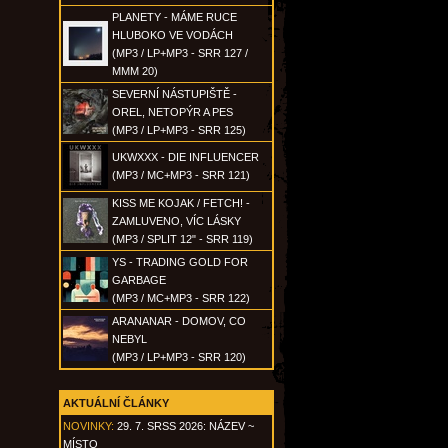
PLANETY - MÁME RUCE
HLUBOKO VE VODÁCH
(MP3 / LP+MP3 - SRR 127 /
MMM 20)
SEVERNÍ NÁSTUPIŠTĚ -
OREL, NETOPÝR A PES
(MP3 / LP+MP3 - SRR 125)
UKWXXX - DIE INFLUENCER
(MP3 / MC+MP3 - SRR 121)
KISS ME KOJAK / FETCH! -
ZAMLUVENO, VÍC LÁSKY
(MP3 / SPLIT 12" - SRR 119)
YS - TRADING GOLD FOR
GARBAGE
(MP3 / MC+MP3 - SRR 122)
ARANANAR - DOMOV, CO
NEBYL
(MP3 / LP+MP3 - SRR 120)
AKTUÁLNÍ ČLÁNKY
NOVINKY:
29. 7. SRSS 2026: NÁZEV ~
MÍSTO