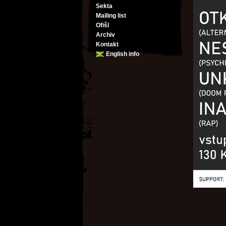
Sekta
Mailing list
Ofišl
Archiv
Kontakt
English info