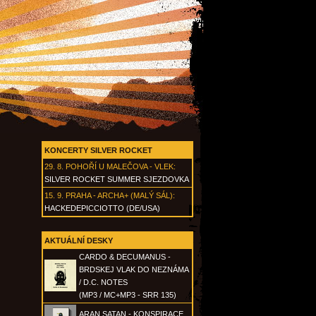
KONCERTY SILVER ROCKET
29. 8.
POHOŘÍ U MALEČOVA - VLEK
:
SILVER ROCKET SUMMER SJEZDOVKA
15. 9.
PRAHA - ARCHA+ (MALÝ SÁL)
:
HACKEDEPICCIOTTO (DE/USA)
AKTUÁLNÍ DESKY
CARDO & DECUMANUS -
BRDSKEJ VLAK DO NEZNÁMA
/ D.C. NOTES
(MP3 / MC+MP3 - SRR 135)
ARAN SATAN - KONSPIRACE