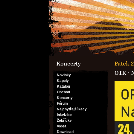
Koncerty
Pátek 2
OTK
·
N
Novinky
Kapely
Katalog
Obchod
Koncerty
Fórum
Nejchytřejší kecy
Inkvizice
Žebříčky
Videa
Download