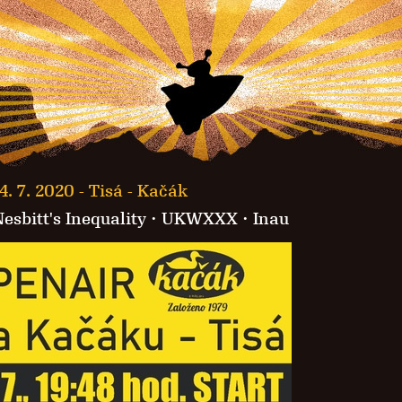
4. 7. 2020 -
Tisá - Kačák
esbitt's Inequality
·
UKWXXX
·
Inau