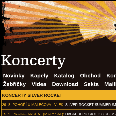
Koncerty
Novinky
Kapely
Katalog
Obchod
Kon
Žebříčky
Videa
Download
Sekta
Mail
KONCERTY SILVER ROCKET
29. 8.
POHOŘÍ U MALEČOVA - VLEK
:
SILVER ROCKET SUMMER S
15. 9.
PRAHA - ARCHA+ (MALÝ SÁL)
:
HACKEDEPICCIOTTO (DE/US