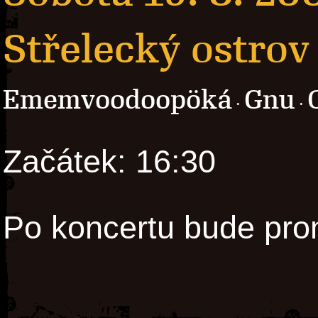
Střelecký ostrov
Ememvoodoopöká
Gnu
·
·
Začátek: 16:30
Po koncertu bude prom