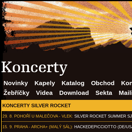
Koncerty
Novinky
Kapely
Katalog
Obchod
Kon
Žebříčky
Videa
Download
Sekta
Mail
KONCERTY SILVER ROCKET
29. 8.
POHOŘÍ U MALEČOVA - VLEK
:
SILVER ROCKET SUMMER S
15. 9.
PRAHA - ARCHA+ (MALÝ SÁL)
:
HACKEDEPICCIOTTO (DE/US