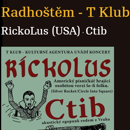
Radhoštěm - T Klub
RickoLus (USA)
Ctib
·