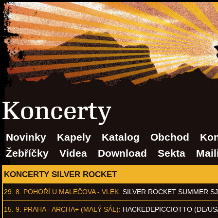
Koncerty
Novinky
Kapely
Katalog
Obchod
Kon
Žebříčky
Videa
Download
Sekta
Mail
KONCERTY SILVER ROCKET
29. 8.
POHOŘÍ U MALEČOVA - VLEK
:
SILVER ROCKET SUMMER S
15. 9.
PRAHA - ARCHA+ (MALÝ SÁL)
:
HACKEDEPICCIOTTO (DE/US